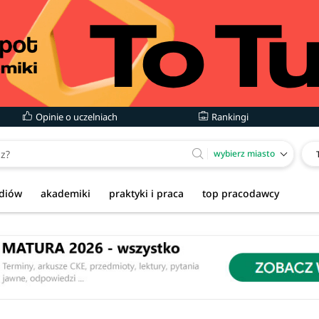
Opinie o uczelniach
Rankingi
wybierz miasto
udiów
akademiki
praktyki i praca
top pracodawcy