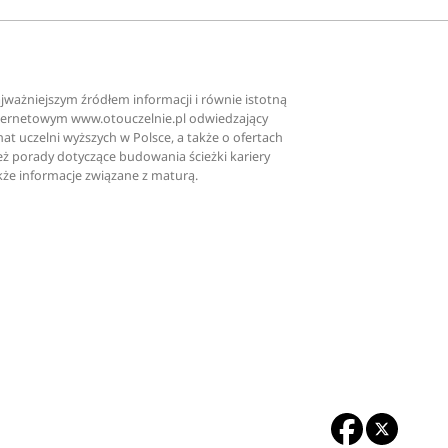
ajważniejszym źródłem informacji i równie istotną
nternetowym www.otouczelnie.pl odwiedzający
at uczelni wyższych w Polsce, a także o ofertach
nież porady dotyczące budowania ścieżki kariery
kże informacje związane z maturą.