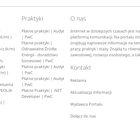
Praktyki
O nas
r
Płatne praktyki | Audyt
Internet w dzisiejszych czasach jest n
(k/m) |
| PwC
platformą komunikacji. Na portalu i
Płatne praktyki |
znajdują najnowsze informacje na tem
cz (k/m)
Odnawialne Źródła
pracy, praktyk i staży. Znajdą tu rów
Energii - doradztwo
zawodowej, rozwoju osobistego, a ta
s.
biznesowe | PwC
Kontakt
yki
Płatne praktyki | Audyt
/m) |
| PwC
Płatne praktyki | Audyt
Reklama
wisanta
| PwC
VEOLIA
Płatne Praktyki | .NET
Aktualizacja informacji
Developer | PwC
) |
Wydawca Portalu
Dołącz do nas