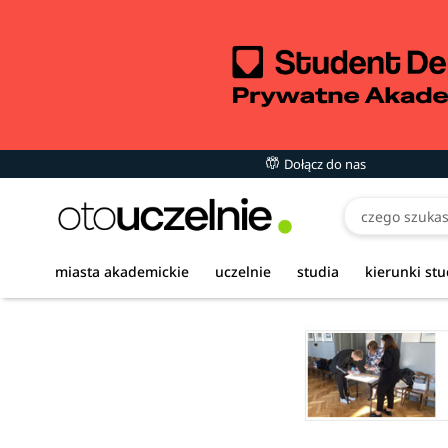
Dołącz do nas
miasta akademickie
uczelnie
studia
kierunki st