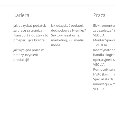
Kariera
Praca
Jak odzyskać podatek
Jak odzyskać podatek
Elektromonte
za pracę za granicą
dochodowy z Niemiec?
zabezpieczeń 
Transport i logistyka to
Sektory kreatywne:
VEOLIA
prosperująca branża
marketing, PR, media,
Monter Spawa
moda
| VEOLIA
Jak wygląda praca w
Koordynator d
branży inżynierii i
handlu i logist
produkcji?
operacyjnej (k
VEOLIA
Pomocnik ser
HVAC (k/m) | 
Specjalista ds.
innowacji (k/m
VEOLIA