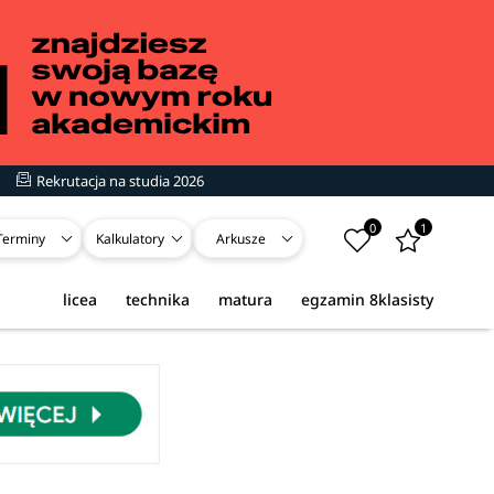
Rekrutacja na studia 2026
0
1
Terminy
Kalkulatory
Arkusze
licea
technika
matura
egzamin 8klasisty