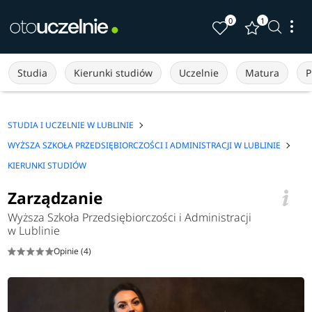
0
1
Studia
Kierunki studiów
Uczelnie
Matura
P
STUDIA I UCZELNIE W LUBLINIE
WYŻSZA SZKOŁA PRZEDSIĘBIORCZOŚCI I ADMINISTRACJI W LUBLINIE
KIERUNKI STUDIÓW
Zarządzanie
Wyższa Szkoła Przedsiębiorczości i Administracji
w Lublinie
Opinie (4)