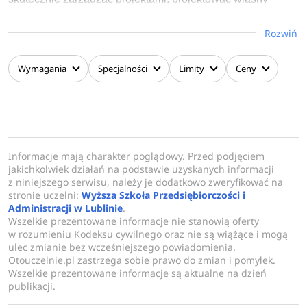
biznes, budować relacje z klientami, opracowywać i
Rozwiń
realizować strategie marketingowe, negocjować i
rozwiązywać konflikty, a także rozwija swoje zdolności
kreatywne.
Wymagania
Specjalności
Limity
Ceny
W odpowiedzi na oczekiwania pracodawców w trakcie
nauki każdy student realizuje swoją ścieżkę rozwoju
zawodowego i osobistego. Dzięki takiemu podejściu nasz
absolwent posiada nie tylko kompetencje zawodowe, ale
Informacje mają charakter poglądowy. Przed podjęciem
również kompetencje w zakresie samoorganizacji
jakichkolwiek działań na podstawie uzyskanych informacji
z niniejszego serwisu, należy je dodatkowo zweryfikować na
(umiejętność organizowania pracy, motywacja,
stronie uczelni:
Wyższa Szkoła Przedsiębiorczości i
przejawianie inicjatywy) oraz interpersonalne (umiejętność
Administracji w Lublinie
.
inicjowania i podtrzymywania dobrych relacji z ludźmi i
Wszelkie prezentowane informacje nie stanowią oferty
w rozumieniu Kodeksu cywilnego oraz nie są wiążące i mogą
pracy zespołowej).
ulec zmianie bez wcześniejszego powiadomienia.
Otouczelnie.pl zastrzega sobie prawo do zmian i pomyłek.
Wszelkie prezentowane informacje są aktualne na dzień
publikacji.