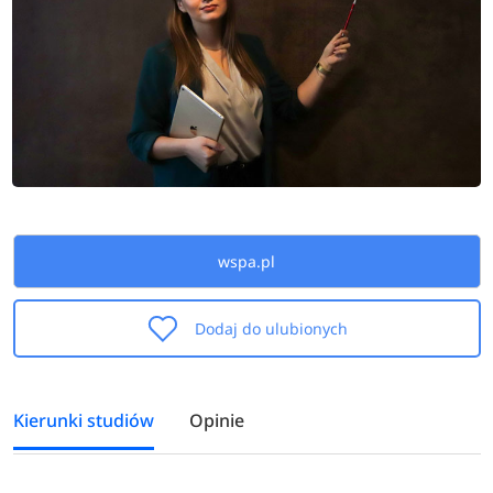
wspa.pl
Dodaj do ulubionych
Kierunki studiów
Opinie