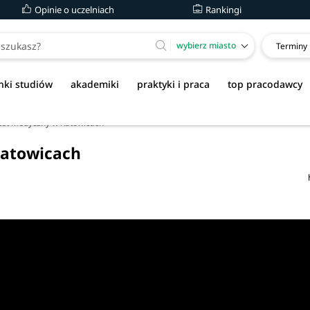
Opinie o uczelniach
Rankingi
wybierz miasto
Terminy
nki studiów
akademiki
praktyki i praca
top pracodawcy
ytet Medyczny w Katowicach
Katowicach