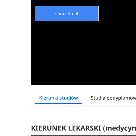
sum.edu.pl
Kierunki studiów
Studia podyplomo
KIERUNEK LEKARSKI (medycyn