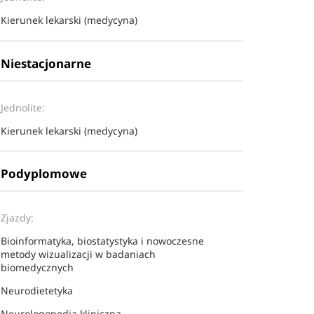
Kierunek lekarski (medycyna)
Niestacjonarne
Jednolite:
Kierunek lekarski (medycyna)
Podyplomowe
Zjazdy:
Bioinformatyka, biostatystyka i nowoczesne
metody wizualizacji w bada​​niach
biomedycznych
Neurodietetyka
Neurologopedia kliniczna