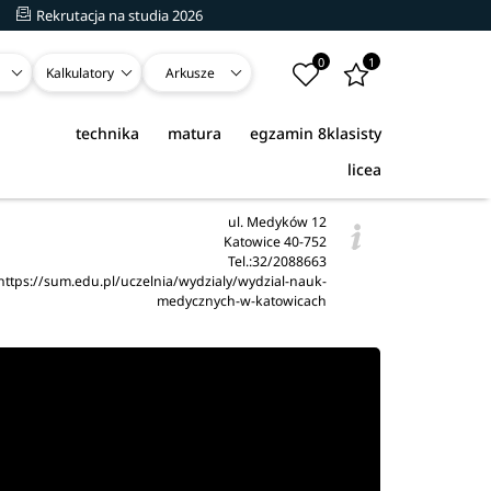
Rekrutacja na studia 2026
0
1
Kalkulatory
Arkusze
technika
matura
egzamin 8klasisty
licea
ul. Medyków 12
Katowice 40-752
Tel.:32/2088663
https://sum.edu.pl/uczelnia/wydzialy/wydzial-nauk-
medycznych-w-katowicach