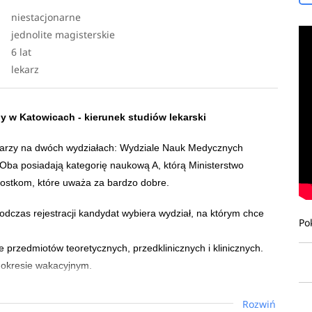
niestacjonarne
jednolite magisterskie
6 lat
lekarz
ny w Katowicach
- kierunek studiów
lekarski
ekarzy na dwóch wydziałach: Wydziale Nauk Medycznych
ba posiadają kategorię naukową A, którą Ministerstwo
nostkom, które uważa za bardzo dobre.
odczas rejestracji kandydat wybiera wydział, na którym chce
Po
e przedmiotów teoretycznych, przedklinicznych i klinicznych.
 okresie wakacyjnym.
jwiększe w Polsce Centrum Dydaktyki i Symulacji Medycznej,
Rozwiń