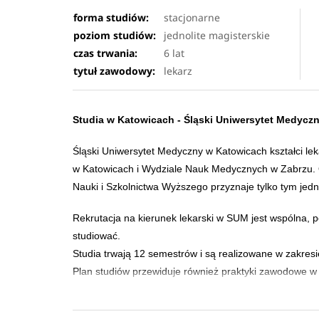
forma studiów:
stacjonarne
poziom studiów:
jednolite magisterskie
czas trwania:
6 lat
tytuł zawodowy:
lekarz
Studia w Katowicach -
Śląski Uniwersytet Medycz
Śląski Uniwersytet Medyczny w Katowicach kształci l
w Katowicach i Wydziale Nauk Medycznych w Zabrzu. O
Nauki i Szkolnictwa Wyższego przyznaje tylko tym jed
Rekrutacja na kierunek lekarski w SUM jest wspólna, p
studiować.
Studia trwają 12 semestrów i są realizowane w zakresi
Plan studiów przewiduje również praktyki zawodowe w
Śląski Uniwersytet Medyczny w Katowicach posiada na