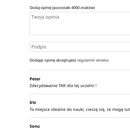
uczelnia ma podpisaną umowę, lub innym wybranym p
Dodaj opinię (pozostało
4000
znaków)
Dodając opinię akceptujesz
regulamin serwisu
Peter
Zdecydowanie TAK dla tej uczelni !
Iris
To miejsce idealne do nauki, cieszę się, że mogę tu
Sonu