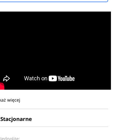
każ więcej
Stacjonarne
Jednolite: