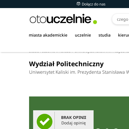
Dołącz do nas
miasta akademickie
uczelnie
studia
kieru
Studia i uczelnie w Kaliszu
Uniwersytet Kaliski im. Prezyden
Wydział Politechniczny
Uniwersytet Kaliski im. Prezydenta Stanisława
BRAK OPINII
Dodaj opinię