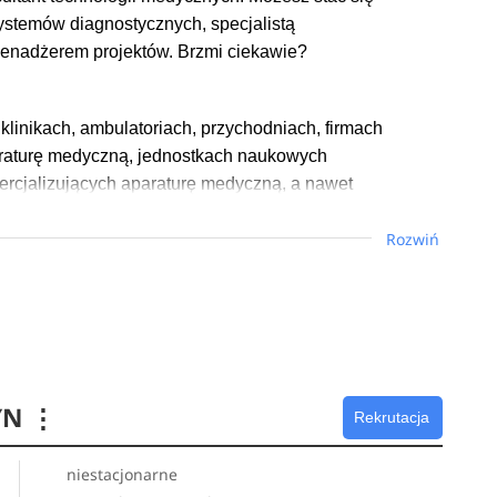
ystemów diagnostycznych, specjalistą
enadżerem projektów. Brzmi ciekawie?
inikach, ambulatoriach, przychodniach, firmach
araturę medyczną, jednostkach naukowych
ercjalizujących aparaturę medyczną, a nawet
ak NFZ, GIS czy Ministerstwo Zdrowia.
Rozwiń
YN
⋮
Rekrutacja
niestacjonarne