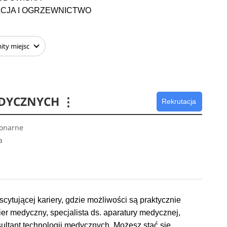
ZACJA I OGRZEWNICTWO
ity
miejsc
EDYCZNYCH
⋮
Rekrutacja
jonarne
a
u
r
scytującej kariery, gdzie możliwości są praktycznie
er medyczny, specjalista ds. aparatury medycznej,
ltant technologii medycznych. Możesz stać się