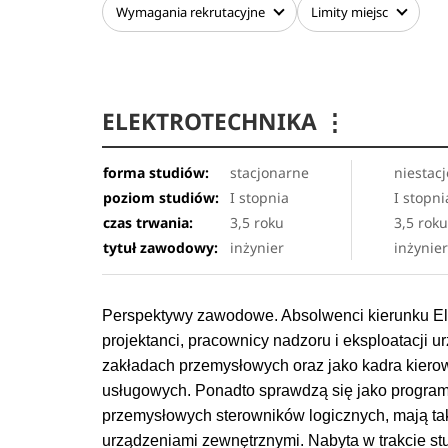
Wymagania
rekrutacyjne
Limity
miejsc
ELEKTROTECHNIKA
⋮
forma studiów:
stacjonarne
niestac
poziom studiów:
I stopnia
I stopni
czas trwania:
3,5 roku
3,5 rok
tytuł zawodowy:
inżynier
inżynie
Perspektywy zawodowe. Absolwenci kierunku Ele
projektanci, pracownicy nadzoru i eksploatacji 
zakładach przemysłowych oraz jako kadra kiero
usługowych. Ponadto sprawdzą się jako program
przemysłowych sterowników logicznych, mają ta
urządzeniami zewnętrznymi. Nabyta w trakcie s