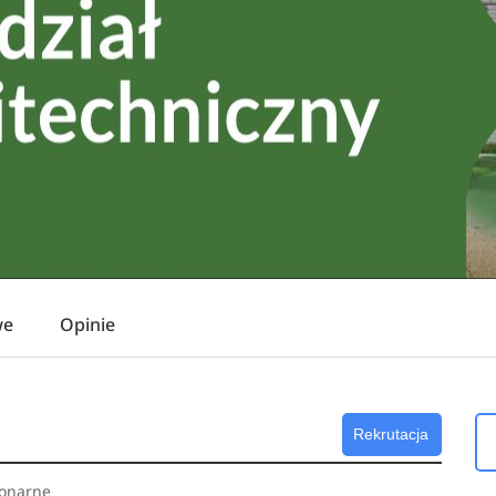
we
Opinie
Rekrutacja
jonarne