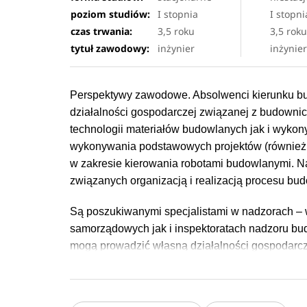
poziom studiów:
I stopnia
I stopni
czas trwania:
3,5 roku
3,5 rok
tytuł zawodowy:
inżynier
inżynie
Perspektywy zawodowe. Absolwenci kierunku bu
działalności gospodarczej związanej z budowni
technologii materiałów budowlanych jak i wyko
wykonywania podstawowych projektów (również 
w zakresie kierowania robotami budowlanymi. N
związanych organizacją i realizacją procesu bu
Są poszukiwanymi specjalistami w nadzorach –
samorządowych jak i inspektoratach nadzoru b
mogą prowadzić własną działalności gospodarcz
się o uprawnienia do pełnienia samodzielnych fu
ukończyły studia I stopnia.