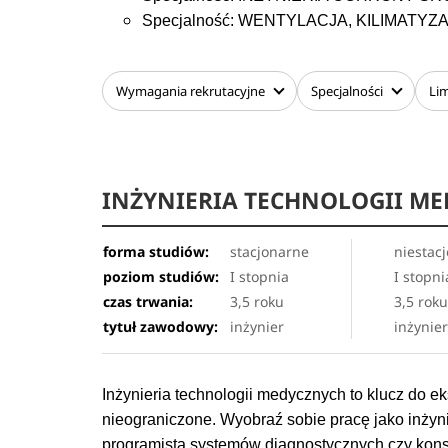
Specjalność: WENTYLACJA, KILIMATY
Wymagania
rekrutacyjne
Specjalności
Lim
INŻYNIERIA TECHNOLOGII M
forma studiów:
stacjonarne
niestac
poziom studiów:
I stopnia
I stopni
czas trwania:
3,5 roku
3,5 rok
tytuł zawodowy:
inżynier
inżynie
Inżynieria technologii medycznych to klucz do ek
nieograniczone. Wyobraź sobie pracę jako inżyni
programista systemów diagnostycznych czy konsu