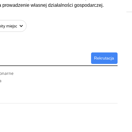
a prowadzenie własnej działalności gospodarczej.
ity
miejsc
Rekrutacja
jonarne
a
u
r