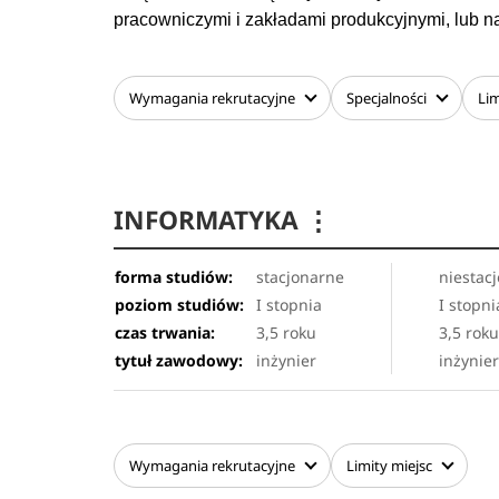
pracowniczymi i zakładami produkcyjnymi, lub n
Wymagania
rekrutacyjne
Specjalności
Lim
INFORMATYKA
⋮
forma studiów:
stacjonarne
niestac
poziom studiów:
I stopnia
I stopni
czas trwania:
3,5 roku
3,5 rok
tytuł zawodowy:
inżynier
inżynie
Wymagania
rekrutacyjne
Limity
miejsc