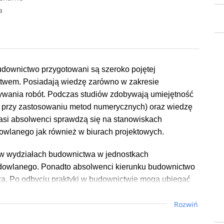
a
u
r
downictwo przygotowani są szeroko pojętej
ctwem. Posiadają wiedzę zarówno w zakresie
nywania robót. Podczas studiów zdobywają umiejętność
przy zastosowaniu metod numerycznych) oraz wiedzę
asi absolwenci sprawdzą się na stanowiskach
dowlanego jak również w biurach projektowych.
 w wydziałach budownictwa w jednostkach
udowlanego. Ponadto absolwenci kierunku budownictwo
ą. Po odbyciu praktyki w budownictwie mogą ubiegać
nkcji w budownictwie przewidziane dla osób, które
Rozwiń