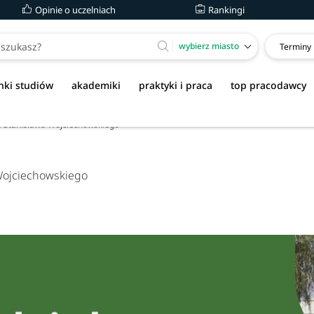
Opinie o uczelniach
Rankingi
wybierz miasto
Terminy
nki studiów
akademiki
praktyki i praca
top pracodawcy
ta Stanisława Wojciechowskiego
 Wojciechowskiego