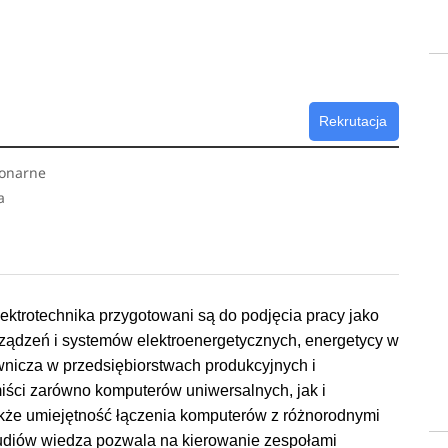
Rekrutacja
jonarne
a
u
r
ktrotechnika przygotowani są do podjęcia pracy jako
urządzeń i systemów elektroenergetycznych, energetycy w
wnicza w przedsiębiorstwach produkcyjnych i
iści zarówno komputerów uniwersalnych, jak i
kże umiejętność łączenia komputerów z różnorodnymi
tudiów wiedza pozwala na kierowanie zespołami