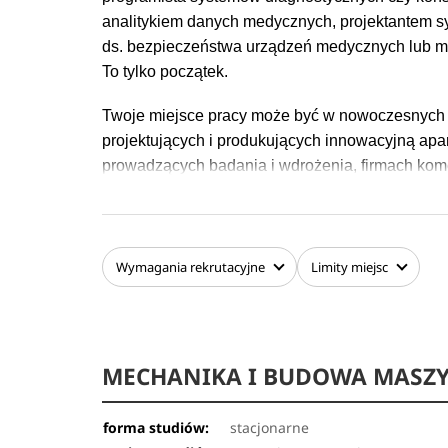
analitykiem danych medycznych, projektantem s
ds. bezpieczeństwa urządzeń medycznych lub m
To tylko początek.
Twoje miejsce pracy może być w nowoczesnych kl
projektujących i produkujących innowacyjną ap
prowadzących badania i wdrożenia, firmach kom
w jednostkach administracji publicznej, takich j
Wymagania
rekrutacyjne
Limity
miejsc
MECHANIKA I BUDOWA MASZ
forma studiów:
stacjonarne