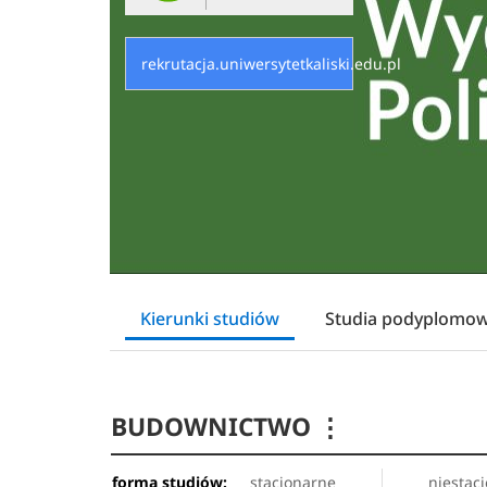
rekrutacja.uniwersytetkaliski.edu.pl
Kierunki studiów
Studia podyplomo
BUDOWNICTWO
⋮
forma studiów:
stacjonarne
niestac