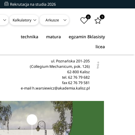
Rekrutacja na studia 2026
0
1
Kalkulatory
Arkusze
technika
matura
egzamin 8klasisty
licea
ul. Poznańska 201-205
(Collegium Mechanicum, pok. 126)
62-800 Kalisz
tel. 62 76 79 682
fax 62 76 79 581
e-mail h.warsiewicz@akademia.kalisz.pl