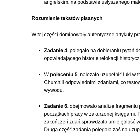
angielskim, na podstawie usłyszanego mat
Rozumienie tekstów pisanych
W tej części dominowały autentyczne artykuły pra
Zadanie 4.
polegało na dobieraniu pytań do
opowiadającego historię relokacji histor
W
poleceniu 5.
należało uzupełnić luki w 
Churchill odpowiednimi zdaniami, co testo
wywodu.
Zadanie 6.
obejmowało analizę fragmentu p
początkach pracy w zakurzonej księgarni.
zakończeń zdań sprawdzało umiejętność wy
Druga część zadania polegała zaś na uzupe