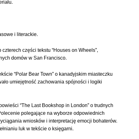
eriału.
sowe i literackie.
 czterech części tekstu “Houses on Wheels”,
ycznych domów w San Francisco.
tekście “Polar Bear Town” o kanadyjskim miasteczku
wało umiejętność zachowania spójności i logiki
owieści “The Last Bookshop in London” o trudnych
 Polecenie polegające na wyborze odpowiednich
ciągania wniosków i interpretację emocji bohaterów.
łnianiu luk w tekście o księgarni.