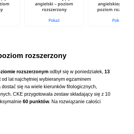
oziom
angielski – poziom
angielskiego 2023
ny
rozszerzony
poziom rozszerz
Pokaż
Pokaż
– poziom rozszerzony
poziomie rozszerzonym
odbył się w poniedziałek,
13
st od lat najchętniej wybieranym egzaminem
stać się na wiele kierunków filologicznych,
nych. CKE przygotowała zestaw składający się z 10
aksymalnie
60 punktów
. Na rozwiązanie całości