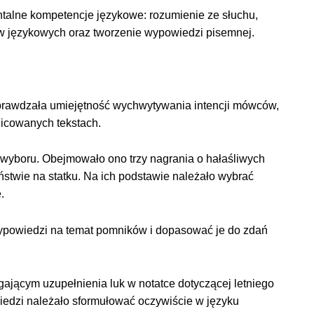
talne kompetencje językowe: rozumienie ze słuchu,
ów językowych oraz tworzenie wypowiedzi pisemnej.
sprawdzała umiejętność wychwytywania intencji mówców,
żnicowanych tekstach.
wyboru. Obejmowało ono trzy nagrania o hałaśliwych
iństwie na statku. Na ich podstawie należało wybrać
e.
ypowiedzi na temat pomników i dopasować je do zdań
ającym uzupełnienia luk w notatce dotyczącej letniego
iedzi należało sformułować oczywiście w języku