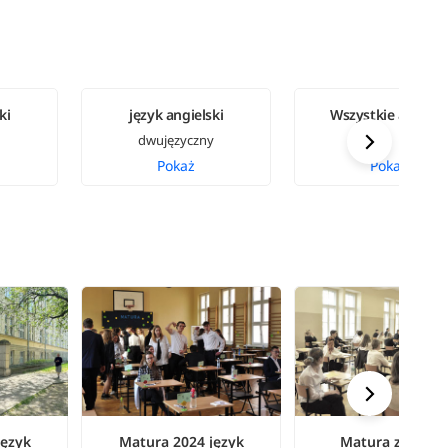
ki
język angielski
Wszystkie arkusz
dwujęzyczny
Pokaż
Pokaż
język
Matura 2024 język
Matura z język