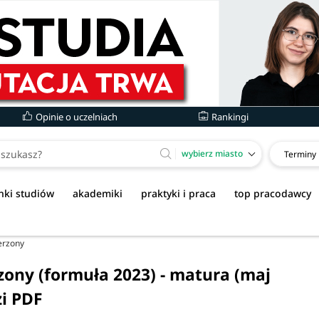
Opinie o uczelniach
Rankingi
wybierz miasto
Terminy
nki studiów
akademiki
praktyki i praca
top pracodawcy
erzony
zony (formuła 2023) - matura (maj
zi PDF