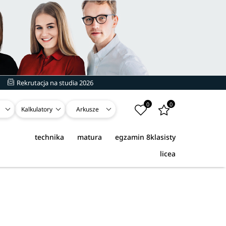
Rekrutacja na studia 2026
0
0
Kalkulatory
Arkusze
technika
matura
egzamin 8klasisty
licea