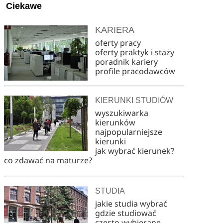
Ciekawe
KARIERA
oferty pracy
oferty praktyk i staży
poradnik kariery
profile pracodawców
KIERUNKI STUDIÓW
wyszukiwarka
kierunków
najpopularniejsze
kierunki
jak wybrać kierunek?
co zdawać na maturze?
STUDIA
jakie studia wybrać
gdzie studiować
często wybierane