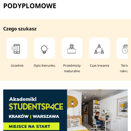
PODYPLOMOWE
Czego szukasz
Uczelnie
Opis kierunku
Przedmioty
Czas trwania
Termi
maturalne
rekruta