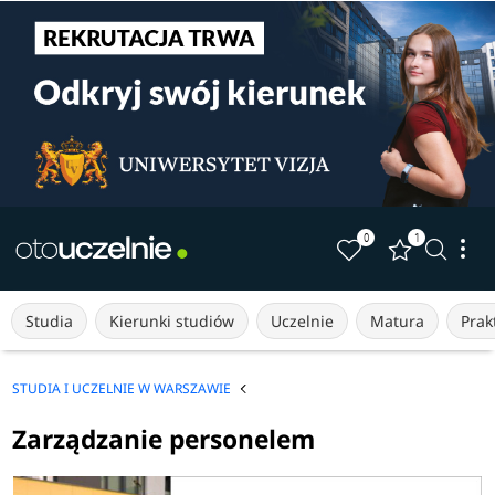
0
1
Studia
Kierunki studiów
Uczelnie
Matura
Prakt
STUDIA I UCZELNIE W WARSZAWIE
Zarządzanie personelem