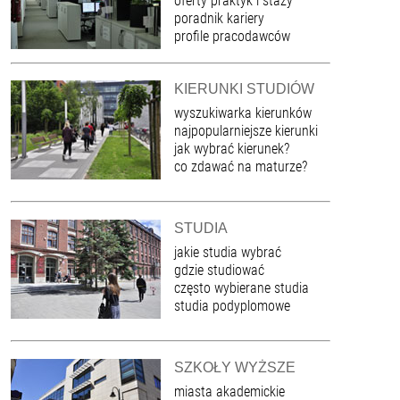
oferty praktyk i staży
poradnik kariery
profile pracodawców
KIERUNKI STUDIÓW
wyszukiwarka kierunków
najpopularniejsze kierunki
jak wybrać kierunek?
co zdawać na maturze?
STUDIA
jakie studia wybrać
gdzie studiować
często wybierane studia
studia podyplomowe
SZKOŁY WYŻSZE
miasta akademickie