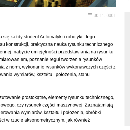
30.11.-0001
a się każdy student Automatyki i robotyki. Jego
su konstrukcji, praktyczna nauka rysunku technicznego
ennej, nabycie umiejętności przedstawiania na rysunku
iarowaniem, poznanie reguł tworzenia rysunków
nia z norm, wykonanie rysunków wykonawczych części z
ania wymiarów, kształtu i położenia, stanu
zutowanie prostokątne, elementy rysunku technicznego,
niowego, czy rysunek części maszynowej. Zaznajamiają
erowania wymiarów, kształtu i położenia, obróbki
ści w rzucie aksonometrycznym, jak również