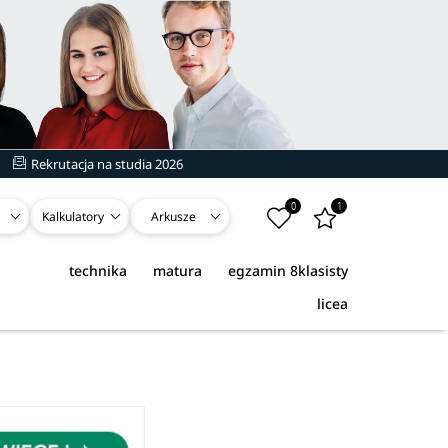
Rekrutacja na studia 2026
0
1
Kalkulatory
Arkusze
technika
matura
egzamin 8klasisty
licea