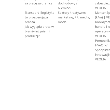
za pracę za granicą
dochodowy z
zabezpiec
Niemiec?
VEOLIA
Transport i logistyka
Sektory kreatywne:
Monter S
to prosperująca
marketing, PR, media,
(k/m) | V
branża
moda
Koordynat
Jak wygląda praca w
handlu i l
branży inżynierii i
operacyjne
produkcji?
VEOLIA
Pomocnik 
HVAC (k/m
Specjalista
innowacji 
VEOLIA