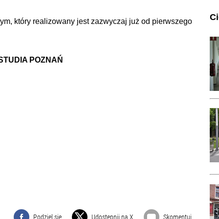
C
ym, który realizowany jest zazwyczaj już od pierwszego
STUDIA POZNAŃ
Podziel się
Udostępnij na X
Skomentuj