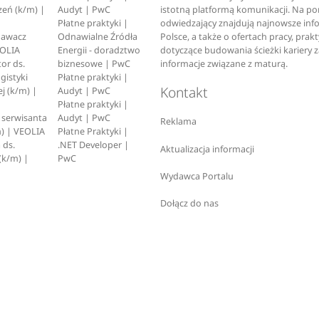
zeń (k/m) |
Audyt | PwC
istotną platformą komunikacji. Na p
Płatne praktyki |
odwiedzający znajdują najnowsze inf
pawacz
Odnawialne Źródła
Polsce, a także o ofertach pracy, prak
EOLIA
Energii - doradztwo
dotyczące budowania ścieżki kariery 
or ds.
biznesowe | PwC
informacje związane z maturą.
ogistyki
Płatne praktyki |
Kontakt
j (k/m) |
Audyt | PwC
Płatne praktyki |
serwisanta
Audyt | PwC
Reklama
) | VEOLIA
Płatne Praktyki |
 ds.
.NET Developer |
Aktualizacja informacji
(k/m) |
PwC
Wydawca Portalu
Dołącz do nas