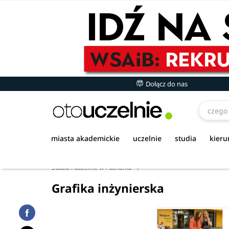
Dołącz do nas
miasta akademickie
uczelnie
studia
kieru
Studia i uczelnie w Poznaniu
Grafika inżynierska