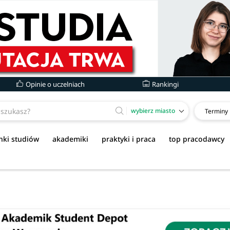
Opinie o uczelniach
Rankingi
wybierz miasto
Terminy
nki studiów
akademiki
praktyki i praca
top pracodawcy