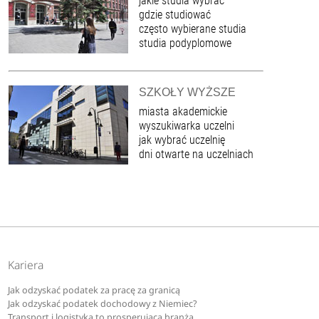
jakie studia wybrać
gdzie studiować
często wybierane studia
studia podyplomowe
SZKOŁY WYŻSZE
miasta akademickie
wyszukiwarka uczelni
jak wybrać uczelnię
dni otwarte na uczelniach
Kariera
Jak odzyskać podatek za pracę za granicą
Jak odzyskać podatek dochodowy z Niemiec?
Transport i logistyka to prosperująca branża