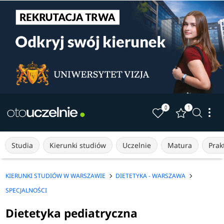
0
1
Studia
Kierunki studiów
Uczelnie
Matura
Prakt
KIERUNKI STUDIÓW W WARSZAWIE
DIETETYKA - WARSZAWA
SPECJALNOŚCI
Dietetyka pediatryczna