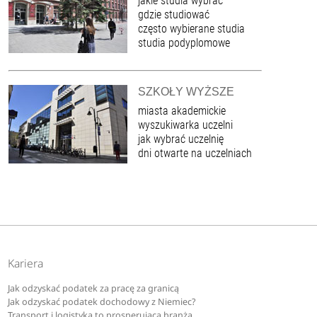
jakie studia wybrać
gdzie studiować
często wybierane studia
studia podyplomowe
SZKOŁY WYŻSZE
miasta akademickie
wyszukiwarka uczelni
jak wybrać uczelnię
dni otwarte na uczelniach
Kariera
Jak odzyskać podatek za pracę za granicą
Jak odzyskać podatek dochodowy z Niemiec?
Transport i logistyka to prosperująca branża