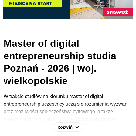
Master of digital
entrepreneurship studia
Poznań - 2026 | woj.
wielkopolskie
W trakcie studiów na kierunku master of digital
entrepreneurship uczestnicy uczą się rozumienia wyzwań
oraz możliwości społeczeństwa cyfrowego, a także
transformacji cyfrowej w Europie. Zdobywają również
Rozwiń
wiedzę na temat zarządzania, finansów oraz narzędzi ICT
w biznesie.