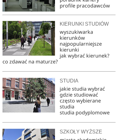
profile pracodawców
KIERUNKI STUDIÓW
wyszukiwarka
kierunków
najpopularniejsze
kierunki
jak wybrać kierunek?
co zdawać na maturze?
STUDIA
jakie studia wybrać
gdzie studiować
często wybierane
studia
studia podyplomowe
SZKOŁY WYŻSZE