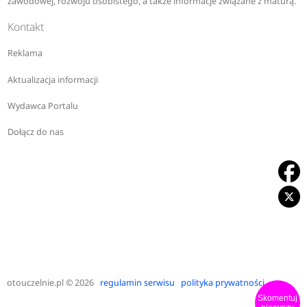
logistyka
zawodowej, rozwoju osobistego, a także informacje związane z maturą.
Kontakt
M
Reklama
Aktualizacja informacji
management
Wydawca Portalu
matematyka z informatyką
Dołącz do nas
O
ochrona środowiska
P
otouczelnie.pl
© 2026
regulamin serwisu
polityka prywatności
pedagogika
Skomentuj