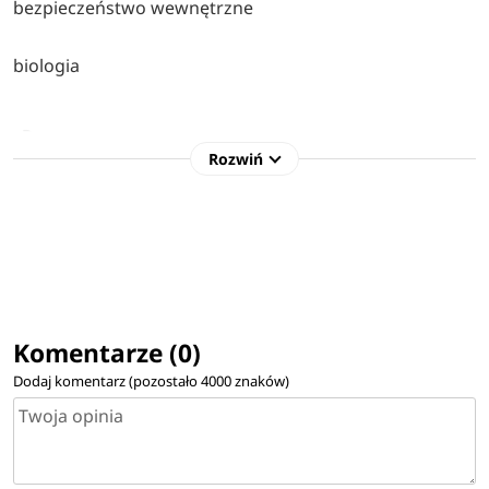
bezpieczeństwo wewnętrzne
biologia
D
Rozwiń
dietetyka
E
edukacja artystyczna w zakresie sztuki muzycznej
Komentarze (0)
Dodaj komentarz (pozostało
4000
znaków)
F
filologia angielska