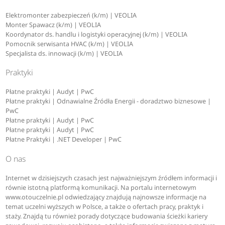
historia
Elektromonter zabezpieczeń (k/m) | VEOLIA
Monter Spawacz (k/m) | VEOLIA
Koordynator ds. handlu i logistyki operacyjnej (k/m) | VEOLIA
I
Pomocnik serwisanta HVAC (k/m) | VEOLIA
Specjalista ds. innowacji (k/m) | VEOLIA
informatyka
Praktyki
Płatne praktyki | Audyt | PwC
inżynieria cyberprzestrzeni
Płatne praktyki | Odnawialne Źródła Energii - doradztwo biznesowe |
PwC
Płatne praktyki | Audyt | PwC
K
Płatne praktyki | Audyt | PwC
Płatne Praktyki | .NET Developer | PwC
O nas
kosmetologia
Internet w dzisiejszych czasach jest najważniejszym źródłem informacji i
równie istotną platformą komunikacji. Na portalu internetowym
L
www.otouczelnie.pl odwiedzający znajdują najnowsze informacje na
temat uczelni wyższych w Polsce, a także o ofertach pracy, praktyk i
staży. Znajdą tu również porady dotyczące budowania ścieżki kariery