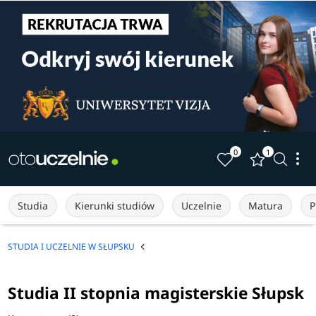
0
1
Studia
Kierunki studiów
Uczelnie
Matura
P
STUDIA I UCZELNIE W SŁUPSKU
Studia II stopnia magisterskie Słupsk