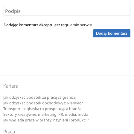
filologia germańska
Dodając komentarz akceptujesz
regulamin serwisu
filologia polska
Dodaj komentarz
filologia rosyjska
fizjoterapia
G
Kariera
Jak odzyskać podatek za pracę za granicą
geografia
Jak odzyskać podatek dochodowy z Niemiec?
Transport i logistyka to prosperująca branża
Sektory kreatywne: marketing, PR, media, moda
H
Jak wygląda praca w branży inżynierii i produkcji?
Praca