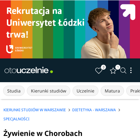
0
1
Studia
Kierunki studiów
Uczelnie
Matura
Prakt
KIERUNKI STUDIÓW W WARSZAWIE
DIETETYKA - WARSZAWA
SPECJALNOŚCI
Żywienie w Chorobach