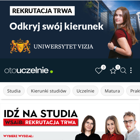
0
0
Studia
Kierunki studiów
Uczelnie
Matura
Prakt