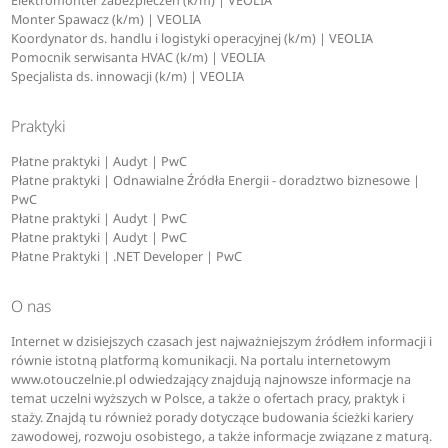
Elektromonter zabezpieczeń (k/m) | VEOLIA
Monter Spawacz (k/m) | VEOLIA
Koordynator ds. handlu i logistyki operacyjnej (k/m) | VEOLIA
Pomocnik serwisanta HVAC (k/m) | VEOLIA
Specjalista ds. innowacji (k/m) | VEOLIA
Praktyki
Płatne praktyki | Audyt | PwC
Płatne praktyki | Odnawialne Źródła Energii - doradztwo biznesowe |
PwC
Płatne praktyki | Audyt | PwC
Płatne praktyki | Audyt | PwC
Płatne Praktyki | .NET Developer | PwC
O nas
Internet w dzisiejszych czasach jest najważniejszym źródłem informacji i
równie istotną platformą komunikacji. Na portalu internetowym
www.otouczelnie.pl odwiedzający znajdują najnowsze informacje na
temat uczelni wyższych w Polsce, a także o ofertach pracy, praktyk i
staży. Znajdą tu również porady dotyczące budowania ścieżki kariery
zawodowej, rozwoju osobistego, a także informacje związane z maturą.