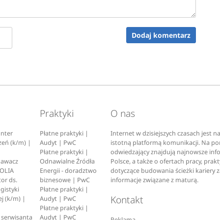
Dodaj komentarz
Praktyki
O nas
nter
Płatne praktyki |
Internet w dzisiejszych czasach jest 
zeń (k/m) |
Audyt | PwC
istotną platformą komunikacji. Na p
Płatne praktyki |
odwiedzający znajdują najnowsze inf
pawacz
Odnawialne Źródła
Polsce, a także o ofertach pracy, prak
EOLIA
Energii - doradztwo
dotyczące budowania ścieżki kariery 
or ds.
biznesowe | PwC
informacje związane z maturą.
ogistyki
Płatne praktyki |
Kontakt
j (k/m) |
Audyt | PwC
Płatne praktyki |
serwisanta
Audyt | PwC
Reklama