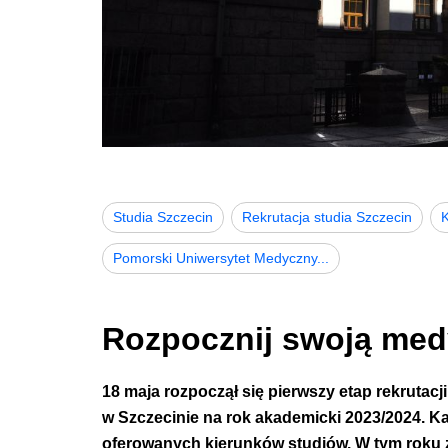
Studia Szczecin
Rekrutacja studia Szczecin
K
Pomorski Uniwersytet Medyczny...
Rozpocznij swoją me
18 maja rozpoczął się pierwszy etap
rekrutac
w Szczecinie
na rok akademicki 2023/2024. K
oferowanych kierunków studiów
. W tym roku