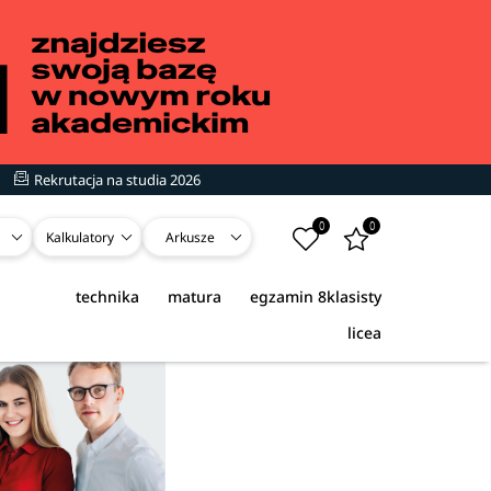
Rekrutacja na studia 2026
0
0
Kalkulatory
Arkusze
technika
matura
egzamin 8klasisty
licea