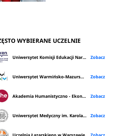
ZĘSTO WYBIERANE UCZELNIE
Uniwersytet Komisji Edukacji Narodowej w Krakowie
Uniwersytet Warmińsko-Mazurski w Olsztynie
Akademia Humanistyczno - Ekonomiczna w Łodzi
Uniwersytet Medyczny im. Karola Marcinkowskiego w Poznaniu
Uczelnia Łazarskiego w Warszawie