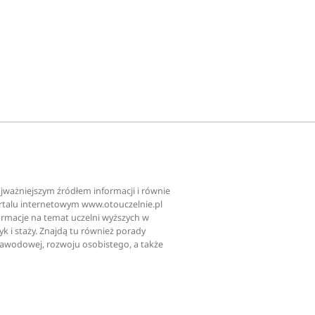
najważniejszym źródłem informacji i równie
ortalu internetowym www.otouczelnie.pl
ormacje na temat uczelni wyższych w
tyk i staży. Znajdą tu również porady
zawodowej, rozwoju osobistego, a także