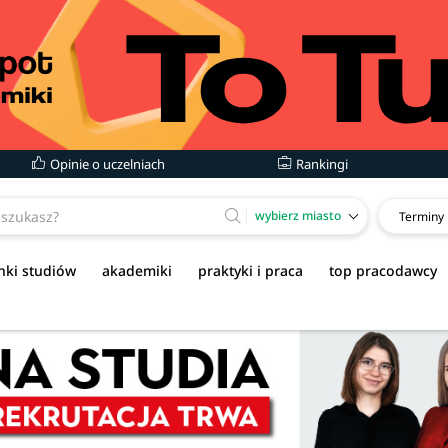
Opinie o uczelniach
Rankingi
wybierz miasto
Terminy
nki studiów
akademiki
praktyki i praca
top pracodawcy