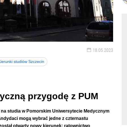
18.05.2023
ierunki studiów Szczecin
dyczną przygodę z PUM
ji na studia w Pomorskim Uniwersytecie Medycznym
andydaci mogą wybrać jedne z czternastu
 został otwarty nowy kierunek: ratownictwo