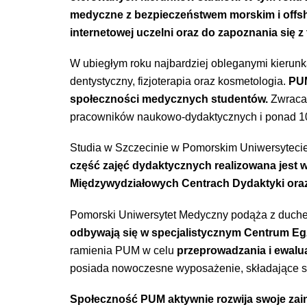
medyczne z bezpieczeństwem morskim i offsh
internetowej uczelni
oraz do zapoznania się 
W ubiegłym roku najbardziej obleganymi kierunkam
dentystyczny, fizjoterapia oraz kosmetologia.
PUM
społeczności medycznych studentów.
Zwraca
pracowników naukowo-dydaktycznych i ponad 10
Studia w Szczecinie
w Pomorskim Uniwersytecie 
część zajęć dydaktycznych realizowana jest w 
Międzywydziałowych Centrach Dydaktyki or
Pomorski Uniwersytet Medyczny podąża z duch
odbywają się w specjalistycznym Centrum E
ramienia PUM w celu
przeprowadzania i ewalua
posiada nowoczesne wyposażenie, składające s
Społeczność PUM aktywnie rozwija swoje zain