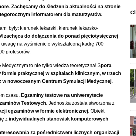
ore. Zachęcamy do śledzenia aktualności na
stronie
C
z tegorocznym
informatorem dla maturzystów
.
i były: kierunek lekarski, kierunek lekarsko-
 zachęca do dołączenia do ponad pięciotysięcznej
 uwagę na wyśmienicie wykształconą kadrę 700
0 profesorów.
Medycznym to nie tylko wiedza teoretyczna! S
pora
formie praktycznej w szpitalach klinicznym, w trzech
az w nowoczesnym Centrum Symulacji Medycznej.
em czasu.
Egzaminy testowe na uniwersytecie
gzaminów Testowych.
Jednostka została stworzona z
cji egzaminów w formie elektronicznej
. Obiekt
ię z
indywidualnych stanowisk komputerowych
.
teresowania za pośrednictwem licznych organizacji