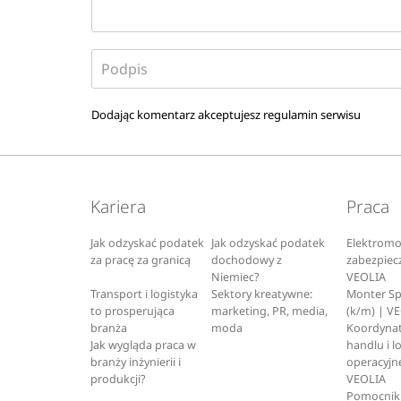
Dodając komentarz akceptujesz
regulamin serwisu
Kariera
Praca
Jak odzyskać podatek
Jak odzyskać podatek
Elektromo
za pracę za granicą
dochodowy z
zabezpiec
Niemiec?
VEOLIA
Transport i logistyka
Sektory kreatywne:
Monter S
to prosperująca
marketing, PR, media,
(k/m) | V
branża
moda
Koordynat
Jak wygląda praca w
handlu i l
branży inżynierii i
operacyjne
produkcji?
VEOLIA
Pomocnik 