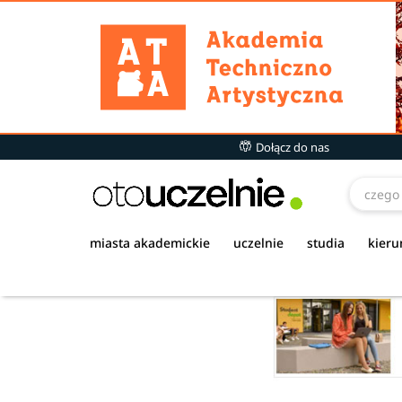
Dołącz do nas
miasta akademickie
uczelnie
studia
kieru