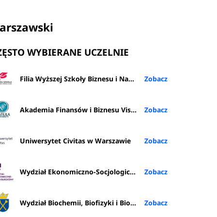
Warszawski
ZĘSTO WYBIERANE UCZELNIE
Filia Wyższej Szkoły Biznesu i Nauk o Zdrowiu w Rybniku
Akademia Finansów i Biznesu Vistula w Warszawie
Uniwersytet Civitas w Warszawie
Wydział Ekonomiczno-Socjologiczny UŁ
Wydział Biochemii, Biofizyki i Biotechnologii UJ