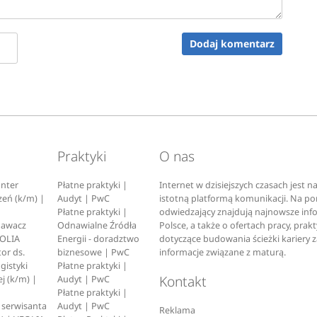
Dodaj komentarz
Praktyki
O nas
nter
Płatne praktyki |
Internet w dzisiejszych czasach jest 
zeń (k/m) |
Audyt | PwC
istotną platformą komunikacji. Na p
Płatne praktyki |
odwiedzający znajdują najnowsze inf
pawacz
Odnawialne Źródła
Polsce, a także o ofertach pracy, prak
EOLIA
Energii - doradztwo
dotyczące budowania ścieżki kariery 
or ds.
biznesowe | PwC
informacje związane z maturą.
ogistyki
Płatne praktyki |
Kontakt
j (k/m) |
Audyt | PwC
Płatne praktyki |
serwisanta
Audyt | PwC
Reklama