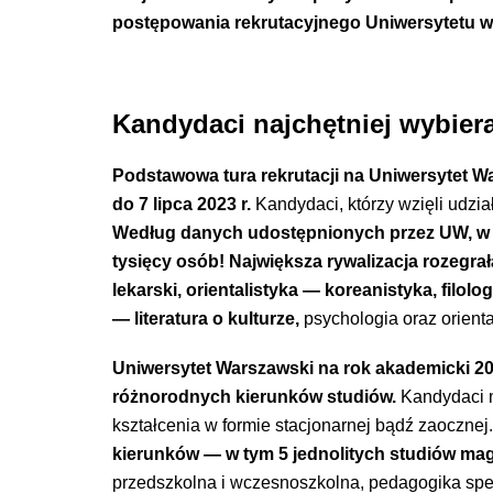
postępowania rekrutacyjnego Uniwersytetu war
Kandydaci najchętniej wybieral
Podstawowa tura
rekrutacji na Uniwersytet W
do 7 lipca 2023 r.
Kandydaci, którzy wzięli udział
Według danych udostępnionych przez UW, w 
tysięcy osób! Największa rywalizacja rozegra
lekarski, orientalistyka — koreanistyka, filol
— literatura o kulturze,
psychologia oraz orient
Uniwersytet Warszawski na rok akademicki 20
różnorodnych kierunków studiów
.
Kandydaci m
kształcenia w formie stacjonarnej bądź zaocznej
kierunków
— w tym 5 jednolitych studiów mag
przedszkolna i wczesnoszkolna, pedagogika spec