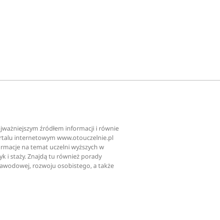
najważniejszym źródłem informacji i równie
ortalu internetowym www.otouczelnie.pl
ormacje na temat uczelni wyższych w
tyk i staży. Znajdą tu również porady
zawodowej, rozwoju osobistego, a także