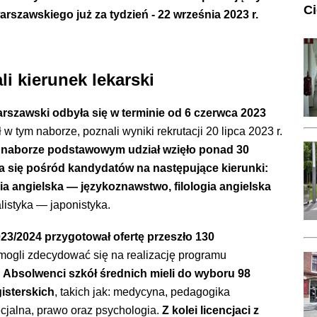
C
szawskiego już za tydzień - 22 września 2023 r.
i kierunek lekarski
arszawski
odbyła się w terminie od 6 czerwca 2023
 w tym naborze, poznali wyniki rekrutacji 20 lipca 2023 r.
naborze podstawowym udział wzięło ponad 30
ła się pośród kandydatów na następujące kierunki:
ogia angielska — językoznawstwo, filologia angielska
alistyka — japonistyka.
23/2024 przygotował ofertę przeszło 130
ogli zdecydować się na realizację programu
.
A
bsolwenci szkół średnich mieli do wyboru 98
isterskich
, takich jak: medycyna, pedagogika
jalna, prawo oraz psychologia.
Z kolei licencjaci z