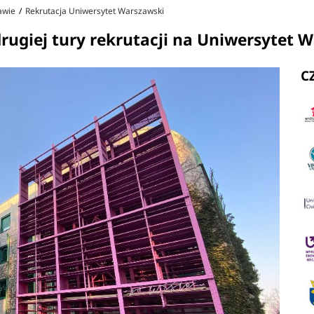
awie
Rekrutacja Uniwersytet Warszawski
rugiej tury rekrutacji na Uniwersytet 
C