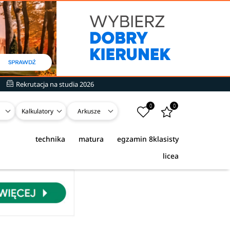
Rekrutacja na studia 2026
0
0
Kalkulatory
Arkusze
technika
matura
egzamin 8klasisty
licea