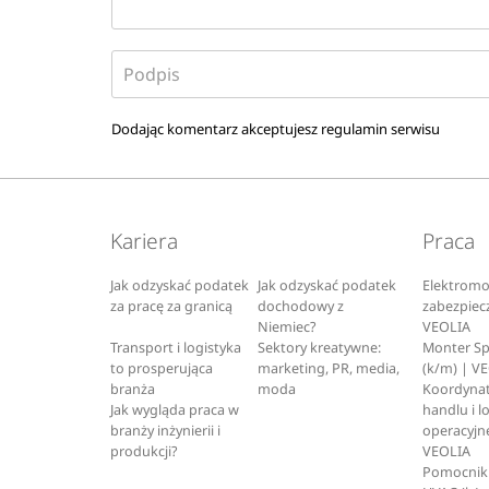
Dodając komentarz akceptujesz
regulamin serwisu
Kariera
Praca
Jak odzyskać podatek
Jak odzyskać podatek
Elektromo
za pracę za granicą
dochodowy z
zabezpiec
Niemiec?
VEOLIA
Transport i logistyka
Sektory kreatywne:
Monter S
to prosperująca
marketing, PR, media,
(k/m) | V
branża
moda
Koordynat
Jak wygląda praca w
handlu i l
branży inżynierii i
operacyjne
produkcji?
VEOLIA
Pomocnik 