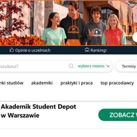
Opinie o uczelniach
Rankingi
wybierz miasto
Terminy
nki studiów
akademiki
praktyki i praca
top pracodawcy