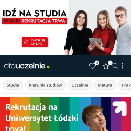
0
0
Studia
Kierunki studiów
Uczelnie
Matura
Prakt