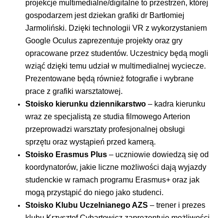
projekcje multimedialne/digitalne to przestrzeń, której
gospodarzem jest dziekan grafiki dr Bartłomiej
Jarmoliński. Dzięki technologii VR z wykorzystaniem
Google Oculus zaprezentuje projekty oraz gry
opracowane przez studentów. Uczestnicy będą mogli
wziąć dzięki temu udział w multimedialnej wyciecze.
Prezentowane będą również fotografie i wybrane
prace z grafiki warsztatowej.
Stoisko kierunku dziennikarstwo
– kadra kierunku
wraz ze specjalistą ze studia filmowego Arterion
przeprowadzi warsztaty profesjonalnej obsługi
sprzętu oraz wystąpień przed kamerą.
Stoisko Erasmus Plus
– uczniowie dowiedzą się od
koordynatorów, jakie liczne możliwości dają wyjazdy
studenckie w ramach programu Erasmus+ oraz jak
mogą przystąpić do niego jako studenci.
Stoisko Klubu Uczelnianego AZS
– trener i prezes
klubu Krzysztof Cybartowicz zaprezentuje możliwości,