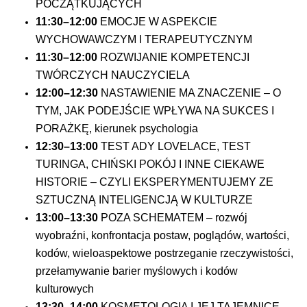
POCZĄTKUJĄCYCH
11:30–12:00
EMOCJE W ASPEKCIE
WYCHOWAWCZYM I TERAPEUTYCZNYM
11:30–12:00
ROZWIJANIE KOMPETENCJI
TWÓRCZYCH NAUCZYCIELA
12:00–12:30
NASTAWIENIE MA ZNACZENIE – O
TYM, JAK PODEJŚCIE WPŁYWA NA SUKCES I
PORAŻKĘ, kierunek psychologia
12:30–13:00
TEST ADY LOVELACE, TEST
TURINGA, CHIŃSKI POKÓJ I INNE CIEKAWE
HISTORIE – CZYLI EKSPERYMENTUJEMY ZE
SZTUCZNĄ INTELIGENCJĄ W KULTURZE
13:00–13:30
POZA SCHEMATEM – rozwój
wyobraźni, konfrontacja postaw, poglądów, wartości,
kodów, wieloaspektowe postrzeganie rzeczywistości,
przełamywanie barier myślowych i kodów
kulturowych
13:30–14:00
KOSMETOLOGIA I JEJ TAJEMNICE -