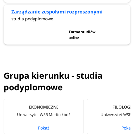
Zarządzanie zespołami rozproszonymi
studia podyplomowe
online
Grupa kierunku - studia
podyplomowe
EKONOMICZNE
FILOLOGI
Uniwersytet WSB Merito Łódź
Uniwersytet WSB M
Pokaż
Pokaż