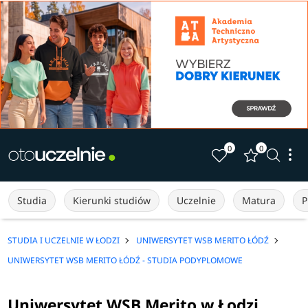
0
0
Studia
Kierunki studiów
Uczelnie
Matura
P
STUDIA I UCZELNIE W ŁODZI
UNIWERSYTET WSB MERITO ŁÓDŹ
UNIWERSYTET WSB MERITO ŁÓDŹ - STUDIA PODYPLOMOWE
Uniwersytet WSB Merito w Łodzi