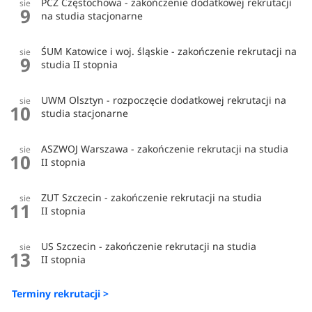
PCZ Częstochowa - zakończenie dodatkowej rekrutacji
sie
9
na studia stacjonarne
ŚUM Katowice i woj. śląskie - zakończenie rekrutacji na
sie
9
studia II stopnia
UWM Olsztyn - rozpoczęcie dodatkowej rekrutacji na
sie
10
studia stacjonarne
ASZWOJ Warszawa - zakończenie rekrutacji na studia
sie
10
II stopnia
ZUT Szczecin - zakończenie rekrutacji na studia
sie
11
II stopnia
US Szczecin - zakończenie rekrutacji na studia
sie
13
II stopnia
Terminy rekrutacji >