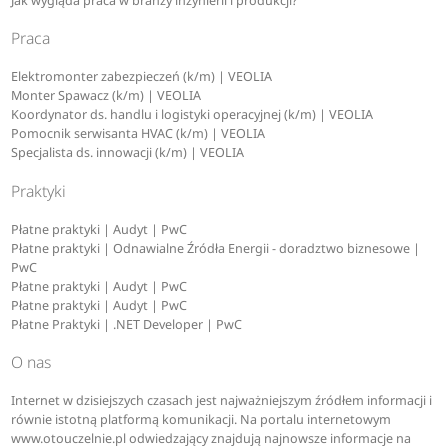
Jak wygląda praca w branży inżynierii i produkcji?
Praca
Elektromonter zabezpieczeń (k/m) | VEOLIA
Monter Spawacz (k/m) | VEOLIA
Koordynator ds. handlu i logistyki operacyjnej (k/m) | VEOLIA
Pomocnik serwisanta HVAC (k/m) | VEOLIA
Specjalista ds. innowacji (k/m) | VEOLIA
Praktyki
Płatne praktyki | Audyt | PwC
Płatne praktyki | Odnawialne Źródła Energii - doradztwo biznesowe |
PwC
Płatne praktyki | Audyt | PwC
Płatne praktyki | Audyt | PwC
Płatne Praktyki | .NET Developer | PwC
O nas
Internet w dzisiejszych czasach jest najważniejszym źródłem informacji i
równie istotną platformą komunikacji. Na portalu internetowym
www.otouczelnie.pl odwiedzający znajdują najnowsze informacje na