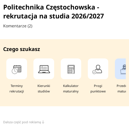
Politechnika Częstochowska -
rekrutacja na studia 2026/2027
Komentarze (2)
Czego szukasz
Terminy
Kierunki
Kalkulator
Progi
Przedmi
rekrutacji
studiów
maturalny
punktowe
matura
Dalsza część pod reklamą