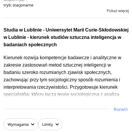
Studenci mogą też uczestniczyć w wydarzeniach
tryb: stacjonarne
realizowanych przez Sekcję Socjologii Cyfrowej Polskiego
Pokaż więcej
Towarzystwa Socjologicznego, jak również w Sekcji
Socjologii Cyfrowej w ramach Koła Naukowego Badaczy
Społecznych UMCS.
Studia w Lublinie - Uniwersytet Marii Curie-Skłodowskiej
w Lublinie - kierunek studiów sztuczna inteligencja w
badaniach społecznych
Kierunek rozwija kompetencje badawcze i analityczne w
zakresie zastosowań metod sztucznej inteligencji w
badaniu szeroko rozumianych zjawisk społecznych,
zachowując przy tym socjologiczny sposób rozumienia i
interpretowania rzeczywistości. Przygotowuje kierunek
specjalistów, którzy łączą teorię socjologiczną z analizą
danych jakościowych i ilościowych, wykorzystując do tego
Rozwiń
narzędzia sztucznej inteligencji. W toku studiów studenci
nabywają umiejętności z zakresu uczenia maszynowego,
analiz statystycznych, automatycznego przetwarzania i
Wymagania
Limity
analizy tekstu, wizualizacji danych oraz projektowania i