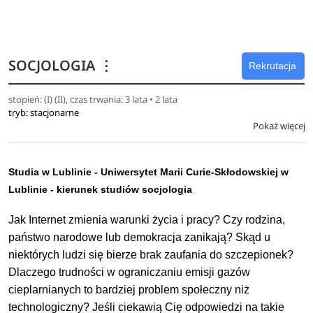
spójnego, zintegrowanego społeczeństwa.
Możliwość zatrudnienia po studiach: w instytucjach
SOCJOLOGIA
⋮
zajmujących się zarządzaniem procesami migracyjnymi
Rekrutacja
(międzynarodowych, centralnych, samorządowych,
stopień: (I) (II), czas trwania: 3 lata • 2 lata
pozarządowych); w urzędach realizujących zadania na
tryb: stacjonarne
rzecz cudzoziemców; w ośrodkach analitycznych; w
Pokaż więcej
oddziałach firm zajmujących się współpracą
międzynarodową w warunkach różnorodności kulturowej; w
podmiotach zajmujących się wsparciem rozwoju
Studia w Lublinie - Uniwersytet Marii Curie-Skłodowskiej w
zawodowego i rozwijaniem polityk publicznych oraz
Lublinie - kierunek studiów socjologia
zarządzaniem różnorodnością; jako asystenci
Jak Internet zmienia warunki życia i pracy? Czy rodzina,
międzykulturowi w szkołach; w mediach.
państwo narodowe lub demokracja zanikają? Skąd u
niektórych ludzi się bierze brak zaufania do szczepionek?
Dlaczego trudności w ograniczaniu emisji gazów
cieplarnianych to bardziej problem społeczny niż
technologiczny? Jeśli ciekawią Cię odpowiedzi na takie