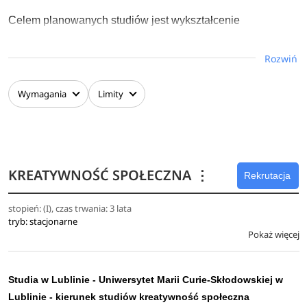
Celem planowanych studiów jest wykształcenie
absolwentów dysponujących poszerzoną wiedzą społeczną
i humanistyczną w zakresie kreatywności oraz
Rozwiń
projektowania społecznego, wyposażonych wpraktyczne
umiejętności i techniki kreatywnego działania niezbędne w
Wymagania
Limity
procesie zarządzania projektami biznesowymi i
społecznymi w różnych obszarach gospodarki i rynku
pracy.Posiadanie takiej wiedzy oraz umiejętności
praktycznych jest warunkiem kreatywnego inicjowania oraz
KREATYWNOŚĆ SPOŁECZNA
⋮
zaangażowanej i efektywnej partycypacji wróżnorodnych
Rekrutacja
działaniach społecznych w dziedzinie gospodarki, polityki
stopień: (I), czas trwania: 3 lata
oraz kultury.
tryb: stacjonarne
Pokaż więcej
Studia w Lublinie - Uniwersytet Marii Curie-Skłodowskiej w
Lublinie - kierunek studiów kreatywność społeczna