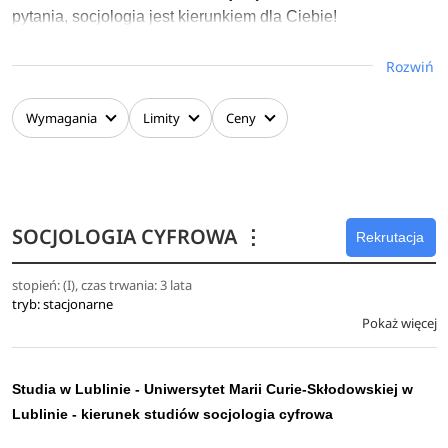
pytania, socjologia jest kierunkiem dla Ciebie!
Poznawanie dorobku socjologii daje przyjemne poczucie
Rozwiń
lepszego rozumienia świata. Bez socjologii trudno
zrozumieć współczesną gospodarkę, kulturę, politykę,
Wymagania
Limity
Ceny
edukację, media czy rozwój technologii.
Studiowanie socjologii to jednak również zajęcia
praktyczne, podczas których nauczysz się projektować i
prowadzić własne badania społeczne - a to kompetencja
SOCJOLOGIA CYFROWA
⋮
Rekrutacja
ceniona na współczesnym rynku pracy.
stopień: (I), czas trwania: 3 lata
Uczęszczając na warsztaty z bloku zajęć uzupełniających
tryb: stacjonarne
Pokaż więcej
nabędziesz szereg ważnych kompetencji miękkich.
Studia w Lublinie - Uniwersytet Marii Curie-Skłodowskiej w
Lublinie - kierunek studiów socjologia cyfrowa