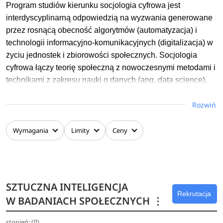
Program studiów kierunku socjologia cyfrowa jest
interdyscyplinarną odpowiedzią na wyzwania generowane
przez rosnącą obecność algorytmów (automatyzacja) i
technologii informacyjno-komunikacyjnych (digitalizacja) w
życiu jednostek i zbiorowości społecznych. Socjologia
cyfrowa łączy teorię społeczną z nowoczesnymi metodami i
technikami z zakresu nauki o danych (ang. data science),
analizy sieci społecznych, metody sztucznej inteligencji
Rozwiń
oraz tradycyjnie rozumianej socjologii.
Na kierunku nie ma specjalności; studenci mają jednak
Wymagania
Limity
Ceny
możliwość wyboru przedmiotów, które odpowiadają ich
zainteresowaniom i planom zawodowym.
Studenci Socjologii cyfrowej mogą współpracować z
SZTUCZNA INTELIGENCJA
Centrum Sztucznej Inteligencji i Modelowania
Rekrutacja
W BADANIACH SPOŁECZNYCH
⋮
Komputerowego UMCS na zasadzie nieodpłatnych praktyk
lub w ramach projektów realizowanych przez to Centrum.
stopień: (II),