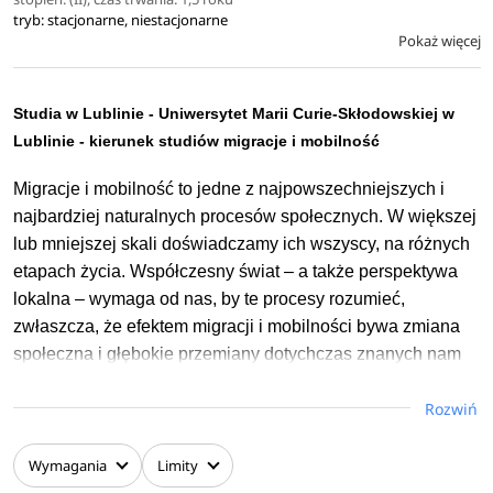
tryb: stacjonarne, niestacjonarne
Pokaż więcej
Studia w Lublinie - Uniwersytet Marii Curie-Skłodowskiej w
Lublinie - kierunek studiów migracje i mobilność
Migracje i mobilność to jedne z najpowszechniejszych i
najbardziej naturalnych procesów społecznych. W większej
lub mniejszej skali doświadczamy ich wszyscy, na różnych
etapach życia. Współczesny świat – a także perspektywa
lokalna – wymaga od nas, by te procesy rozumieć,
zwłaszcza, że efektem migracji i mobilności bywa zmiana
społeczna i głębokie przemiany dotychczas znanych nam
społeczeństw. Studia oferują wiedzę na temat
Rozwiń
uwarunkowań i przebiegu procesów oraz umiejętność ich
analizy.Kształtują kompetencje do zarządzania migracjami
oraz kreowania polityk migracyjnych na wielu poziomach,
Wymagania
Limity
tak by w pełni wykorzystać ich potencjał do budowania