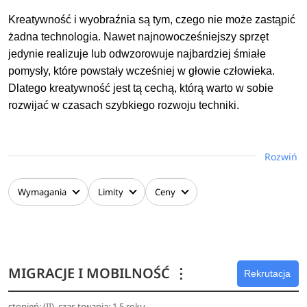
Kreatywność i wyobraźnia są tym, czego nie może zastąpić
żadna technologia. Nawet najnowocześniejszy sprzęt
jedynie realizuje lub odwzorowuje najbardziej śmiałe
pomysły, które powstały wcześniej w głowie człowieka.
Dlatego kreatywność jest tą cechą, którą warto w sobie
rozwijać w czasach szybkiego rozwoju techniki.
Kierunek kreatywność społeczna łączy w sobie wiedzę
humanistyczno-społeczną z umiejętnościami i
Rozwiń
kompetencjami niezbędnymi do odnalezienia się w
warunkach szybko zmieniającej się rzeczywistości. Studia
Wymagania
Limity
Ceny
te pomagają wykształcić takie cechy, jak nieszablonowość
myślenia, innowacyjność w działaniu, ale też
przedsiębiorczość, skuteczność i efektywne poszerzenie
swojej wiedzy. Są to kompetencje niezbędne na
MIGRACJE I MOBILNOŚĆ
⋮
współczesnym runku pracy, nie tylko w branży kreatywnej.
Rekrutacja
stopień: (II), czas trwania: 1,5 roku