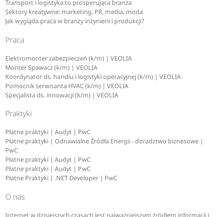
Transport i logistyka to prosperująca branża
Sektory kreatywne: marketing, PR, media, moda
Jak wygląda praca w branży inżynierii i produkcji?
Praca
Elektromonter zabezpieczeń (k/m) | VEOLIA
Monter Spawacz (k/m) | VEOLIA
Koordynator ds. handlu i logistyki operacyjnej (k/m) | VEOLIA
Pomocnik serwisanta HVAC (k/m) | VEOLIA
Specjalista ds. innowacji (k/m) | VEOLIA
Praktyki
Płatne praktyki | Audyt | PwC
Płatne praktyki | Odnawialne Źródła Energii - doradztwo biznesowe |
PwC
Płatne praktyki | Audyt | PwC
Płatne praktyki | Audyt | PwC
Płatne Praktyki | .NET Developer | PwC
O nas
Internet w dzisiejszych czasach jest najważniejszym źródłem informacji i