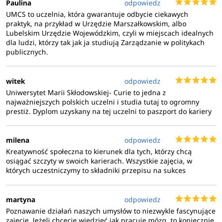
Paulina
odpowiedz
UMCS to uczelnia, która gwarantuje odbycie ciekawych
praktyk, na przykład w Urzędzie Marszałkowskim, albo
Lubelskim Urzędzie Wojewódzkim, czyli w miejscach idealnych
dla ludzi, którzy tak jak ja studiują Zarządzanie w politykach
publicznych.
witek
odpowiedz
Uniwersytet Marii Skłodowskiej- Curie to jedna z
najważniejszych polskich uczelni i studia tutaj to ogromny
prestiż. Dyplom uzyskany na tej uczelni to paszport do kariery
milena
odpowiedz
Kreatywność społeczna to kierunek dla tych, którzy chcą
osiągać szczyty w swoich karierach. Wszystkie zajęcia, w
których uczestniczymy to składniki przepisu na sukces
martyna
odpowiedz
Poznawanie działań naszych umysłów to niezwykle fascynujące
zajęcie. Jeżeli chcecie wiedzieć jak pracuje mózg, to koniecznie