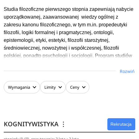
społeczne oraz jak działać na rynku UE, a także jak
pozyskiwać fundusze zewnętrzne i realizować projekty.
Studia filozoficzne pierwszego stopnia zapewniają nabycie
Studia pomogą Ci też szlifować znajomość języków
uporządkowanej, zaawansowanej wiedzy ogólnej z
obcych.
zakresu kanonu filozoficznego, w tym m.in. propedeutyki
filozofii, logiki formalnej i pragmatycznej, ontologii,
epistemologii, etyki, estetyki, filozofii starożytnej,
średniowiecznej, nowożytnej i współczesnej, filozofii
polskiej, ponadto psychologii i socjologii. Program studiów
oferuje też bogatą listę zajęć fakultatywnych, obejmujących
Rozwiń
różnorodną tematykę, związaną zarówno z filozofią, jak i z
naukami pokrewnymi (zajęcia prowadzone są także w
językach obcych) – dzięki czemu studenci mogą
Wymagania
Limity
Ceny
dostosować program własnych studiów do swoich
indywidualnych zainteresowań.
W obrębie zajęć fakultatywnych, oprócz zajęć dostępnych dla
KOGNITYWISTYKA
⋮
innych kierunków studiów prowadzonych na WFiS, są też zajęcia
Rekrutacja
dedykowane dla kierunku filozofia, tworzące trzy tematyczne