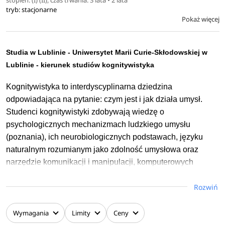
stopień: (I) (II), czas trwania: 3 lata • 2 lata
segmenty: filozofia teoretyczna; kultury azjatyckie; doradztwo i
tryb: stacjonarne
komunikacja w biznesie.
Pokaż więcej
Na każdym roku studiów studenci kierunku filozofia wybierają dwa
zajęcia fakultatywne z tych segmentów, również w ten sposób
Studia w Lublinie - Uniwersytet Marii Curie-Skłodowskiej w
indywidualizując program swoich studiów. Studentom oferujemy
Lublinie - kierunek studiów kognitywistyka
możliwość wyjazdów na uczelnie zagraniczne w ramach programu
ERASMUS+, możliwość studiowania w innych ośrodkach w Polsce
Kognitywistyka to interdyscyplinarna dziedzina
(program MOST), jak też możliwość aktywności w kołach
odpowiadająca na pytanie: czym jest i jak działa umysł.
studenckich. Studia trwają trzy lata, kończą się obroną pracy
Studenci kognitywistyki zdobywają wiedzę o
licencjackiej i nadaniem tytułu zawodowego licencjata.
psychologicznych mechanizmach ludzkiego umysłu
(poznania), ich neurobiologicznych podstawach, języku
naturalnym rozumianym jako zdolność umysłowa oraz
narzędzie komunikacji i manipulacji, komputerowych
środkach symulacji umysłu.
Rozwiń
Studenci poznają metody poszczególnych dyscyplin
kognitywistycznych (m.in.: jak badać procesy psychiczne,
Wymagania
Limity
Ceny
jak je modelować komputerowo, jak bada się aktywność