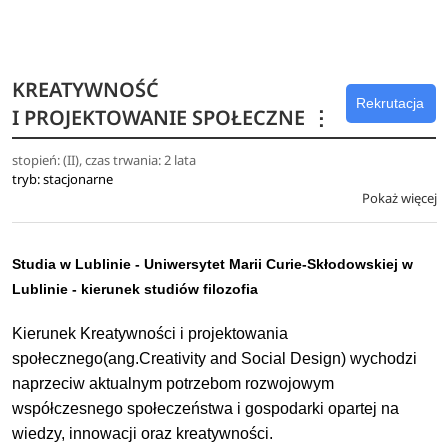
mózgu, jak modelować działanie mózgu, jak wykorzystywać
statystykę w badaniach). Studenci uczą się również
wykorzystywać wiedzę w tworzeniu przekazów językowych
KREATYWNOŚĆ
i analizie szeroko rozumianej komunikacji. Ostatecznie
Rekrutacja
I PROJEKTOWANIE SPOŁECZNE
⋮
studenci poznają współczesne kontrowersje i dyskusje
dotyczące umysłu, jego natury i funkcjonowania, jak:
stopień: (II), czas trwania: 2 lata
problem świadomości, emocji i motywacji, roli ciała w
tryb: stacjonarne
poznaniu, relacji między umysłem a światem. W ostatnim
Pokaż więcej
semestrze studenci realizują jeden z trzech przedmiotów
praktycznych: Big Data, Design lub Media.
Studia w Lublinie - Uniwersytet Marii Curie-Skłodowskiej w
Lublinie - kierunek studiów filozofia
Kierunek Kreatywności i projektowania
społecznego(ang.Creativity and Social Design) wychodzi
naprzeciw aktualnym potrzebom rozwojowym
współczesnego społeczeństwa i gospodarki opartej na
wiedzy, innowacji oraz kreatywności.