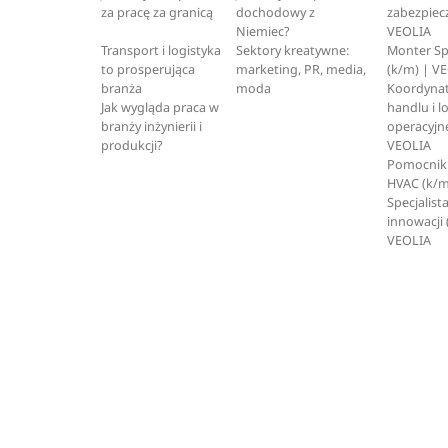
za pracę za granicą
dochodowy z
zabezpiec
Niemiec?
VEOLIA
Transport i logistyka
Sektory kreatywne:
Monter S
to prosperująca
marketing, PR, media,
(k/m) | V
branża
moda
Koordynat
Jak wygląda praca w
handlu i l
branży inżynierii i
operacyjne
produkcji?
VEOLIA
Pomocnik 
HVAC (k/m
Specjalista
innowacji 
VEOLIA