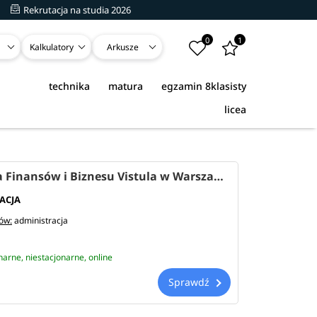
Rekrutacja na studia 2026
0
1
Kalkulatory
Arkusze
technika
matura
egzamin 8klasisty
licea
Akademia Finansów i Biznesu Vistula w Warszawie
ACJA
iów:
administracja
narne, niestacjonarne, online
Sprawdź