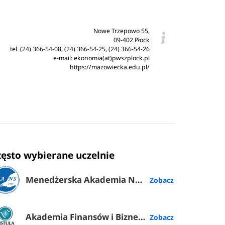
Nowe Trzepowo 55,
09-402 Płock
tel. (24) 366-54-08, (24) 366-54-25, (24) 366-54-26
e-mail: ekonomia(at)pwszplock.pl
https://mazowiecka.edu.pl/
zęsto wybierane uczelnie
Menedżerska Akademia Nauk Stosowanych w Warszawie
Akademia Finansów i Biznesu Vistula w Warszawie