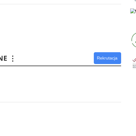
NE
⋮
Rekrutacja