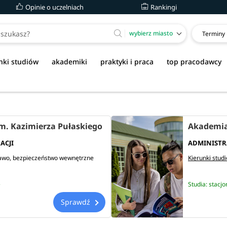
Opinie o uczelniach
Rankingi
wybierz miasto
Terminy
nki studiów
akademiki
praktyki i praca
top pracodawcy
m. Kazimierza Pułaskiego
ACJI
ADMINISTR
awo
bezpieczeństwo wewnętrzne
Kierunki stud
e
Studia: stacjo
Sprawdź