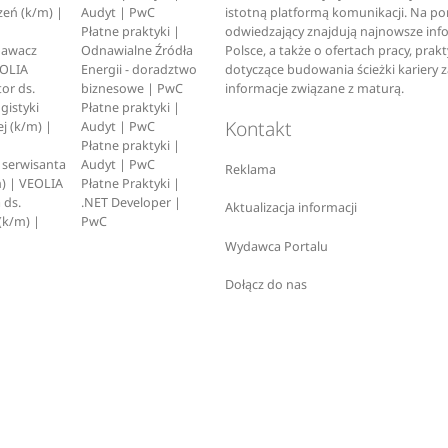
zeń (k/m) |
Audyt | PwC
istotną platformą komunikacji. Na p
Płatne praktyki |
odwiedzający znajdują najnowsze inf
pawacz
Odnawialne Źródła
Polsce, a także o ofertach pracy, prak
EOLIA
Energii - doradztwo
dotyczące budowania ścieżki kariery 
or ds.
biznesowe | PwC
informacje związane z maturą.
ogistyki
Płatne praktyki |
Kontakt
j (k/m) |
Audyt | PwC
Płatne praktyki |
serwisanta
Audyt | PwC
Reklama
) | VEOLIA
Płatne Praktyki |
 ds.
.NET Developer |
Aktualizacja informacji
(k/m) |
PwC
Wydawca Portalu
Dołącz do nas