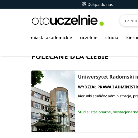
Dołącz do nas
miasta akademickie
uczelnie
studia
kieru
POLECANE DLA CIEBIE
Uniwersytet Radomski i
WYDZIAŁ PRAWA I ADMINISTR
Kierunki studiów:
administracja
pr
Studia: stacjonarne, niestacjonarn