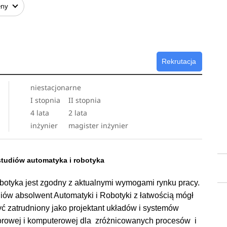
eny
t także umiejętność wykorzystania narzędzi sztucznej
głębokiego.
ba kreatywna, z dużą inicjatywą i umiejętnościami
ystując swoje umiejętności analityczne do rozwiązywania
Rekrutacja
iz danych i przedstawiać je w sposób zrozumiały dla odbiorców
niestacjonarne
I stopnia
II stopnia
4 lata
2 lata
inżynier
magister inżynier
 studiów automatyka i robotyka
obotyka jest zgodny z aktualnymi wymogami rynku pracy.
iów absolwent Automatyki i Robotyki z łatwością mógł
 zatrudniony jako projektant układów i systemów
sorowej i komputerowej dla zróżnicowanych procesów i