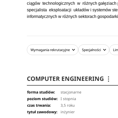
ciągów technologicznych w różnych gałęziach p
specjalista eksploatacji układów i systemów s
informatycznych w różnych sektorach gospodarki
Na studiach II stopnia oprócz kluczowych obsza
program kształcenia pozwala studentowi zapoznać
prawa, które kształtują umiejętności kierowania
projektowych oraz pośrednio wpływają na efekt
Wymagania
rekrutacyjne
Specjalności
Lim
COMPUTER ENGINEERING
⋮
forma studiów:
stacjonarne
poziom studiów:
I stopnia
czas trwania:
3,5 roku
tytuł zawodowy:
inżynier