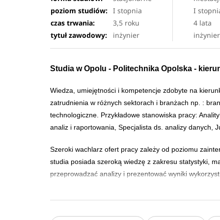
poziom studiów:
I stopnia
I stopni
czas trwania:
3,5 roku
4 lata
tytuł zawodowy:
inżynier
inżynie
Studia w Opolu - Politechnika Opolska - kier
Wiedza, umiejętności i kompetencje zdobyte na kierun
zatrudnienia w różnych sektorach i branżach np. : br
technologiczne. Przykładowe stanowiska pracy: Analit
analiz i raportowania, Specjalista ds. analizy danych, J
Szeroki wachlarz ofert pracy zależy od poziomu zaint
studia posiada szeroką wiedzę z zakresu statystyki, ma
przeprowadzać analizy i prezentować wyniki wykorzystu
programistyczne dla analityki biznesowej, takie jak np.
Wykorzystując zdobyte umiejętności programistyczne 
związane ze zbieraniem, gromadzeniem, przetwarzaniem