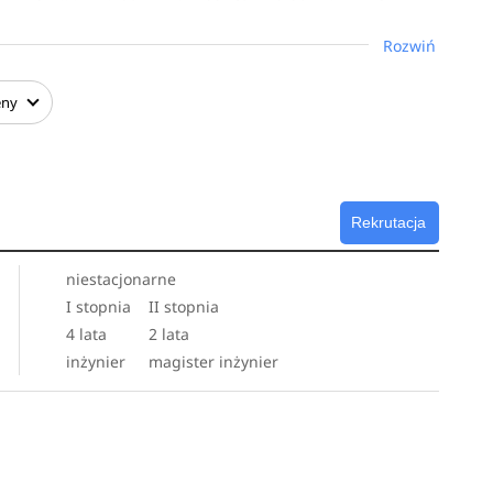
ymulacji i projektowania układów elektronicznych,
ych architekturach, projektowanie urządzeń
Rozwiń
cesorowych, budowę i programowanie układów
 telewizyjne, systemy i sieci telekomunikacyjne,
eny
yki, elektronikę samochodową, programowanie
, którego treści zostały dostosowane do aktualnych
 na naukę projektowania i programowania urządzeń
Rekrutacja
niestacjonarne
I stopnia
II stopnia
4 lata
2 lata
inżynier
magister inżynier