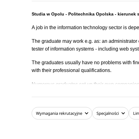
Studia w Opolu - Politechnika Opolska - kierunek
A job in the information technology sector is depe
The graduate may work e.g. as: an administrator
tester of information systems - including web sy
The graduates usually have no problems with find
with their professional qualifications.
Numerous graduates set up their own companies i
Polish as well as foreign entrepreneurs.
Wymagania
rekrutacyjne
Specjalności
Lim