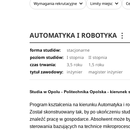
Wymagania
rekrutacyjne
Limity
miejsc
C
nierelacyjnymi bazami danych. Dodatkowym atutem jes
inteligencji, w tym uczenia maszynowego czy uczenia 
Absolwent kierunku Analityka danych w biznesie to oso
AUTOMATYKA I ROBOTYKA
⋮
interpersonalnymi. Potrafi pracować w zespole, wykorz
problemów biznesowych. Potrafi wyjaśniać wyniki anal
biznesowych.
forma studiów:
stacjonarne
poziom studiów:
I stopnia
II stopnia
czas trwania:
3,5 roku
1,5 roku
tytuł zawodowy:
inżynier
magister inżynier
Studia w Opolu - Politechnika Opolska - kierunek
Program kształcenia na kierunku Automatyka i r
Został skonstruowany tak, by po ukończeniu stud
znaleźć pracę w gospodarce. Absolwent może być
sterowania bazujących na technice mikroproce