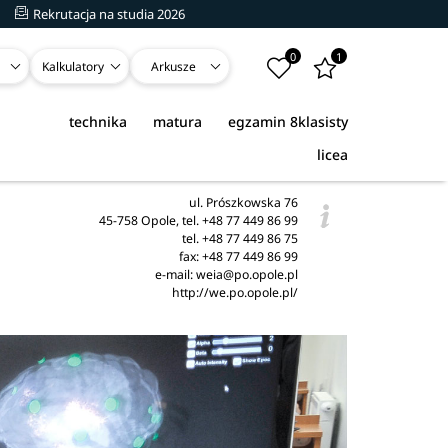
Rekrutacja na studia 2026
0
1
Kalkulatory
Arkusze
technika
matura
egzamin 8klasisty
licea
ul. Prószkowska 76
45-758 Opole, tel. +48 77 449 86 99
tel. +48 77 449 86 75
fax: +48 77 449 86 99
e-mail: weia@po.opole.pl
http://we.po.opole.pl/