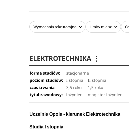
analogowe i cyfrowe, programy narzędziowe do s
budowę i programowanie mikroprocesorów o różn
elektronicznych - w tym sterowników mikropro
programowalnych CPLD i FPGA, systemy radiowe i
Wymagania
rekrutacyjne
Limity
miejsc
C
techniki bezprzewodowe oraz podstawy automat
sterowników PLC.
Elektronika przemysłowa jest kierunkiem studiów
ELEKTROTECHNIKA
⋮
potrzeb przemysłu. Szczególny nacisk położono
mikroprocesorowych.
forma studiów:
stacjonarne
poziom studiów:
I stopnia
II stopnia
czas trwania:
3,5 roku
1,5 roku
tytuł zawodowy:
inżynier
magister inżynier
Uczelnie Opole - kierunek Elektrotechnika
Studia I stopnia