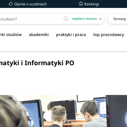
Opinie o uczelniach
Rankingi
wybierz miasto
Terminy
nki studiów
akademiki
praktyki i praca
top pracodawcy
matyki i Informatyki PO