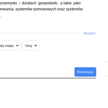
rzemysłu i działach gospodarki, a takie jako
terowania, systemów pomiarowych oraz systemów
.
rów związanych bezpośrednio z automatyką i robotyką,
 się z elementami ekonomii, zarządzania, socjologii i
Rozwiń
 zespołami ludzkimi w jednostkach przemysłowych i
ywność realizacji prac naukowo-badawczych.
ity
miejsc
Ceny
Rekrutacja