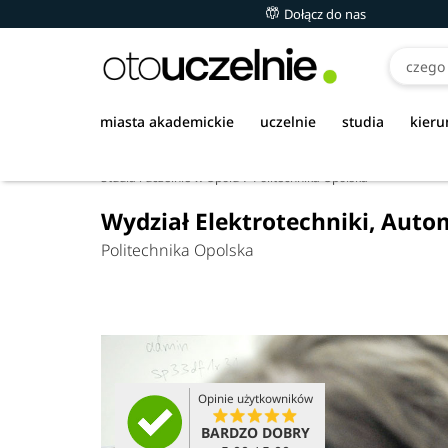
Dołącz do nas
miasta akademickie
uczelnie
studia
kieru
Studia i uczelnie w Opolu
Politechnika Opolska
Wydział Elektrotechniki, Auto
Politechnika Opolska
Opinie użytkowników
BARDZO DOBRY