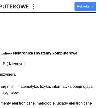
MPUTEROWE
⋮
Rekrutacja
elektronika i systemy komputerowe
 studiów
 - S (dziennym).
inżyniera.
się m.in.: matematyka, fizyka, informatyka obejmująca
 i sygnałów.
ementy elektroniczne, metrologię, układy elektroniczne