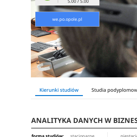
5.00 / 5.00
we.po.opole.pl
Kierunki studiów
Studia podyplomo
ANALITYKA DANYCH W BIZNES
forma studiów:
stacjonarne
niestac