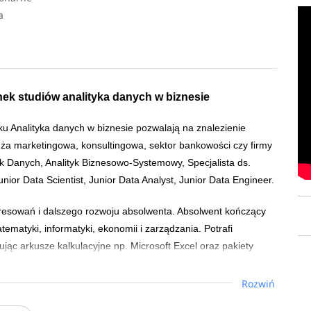
a
r
unek studiów analityka danych w biznesie
ku Analityka danych w biznesie pozwalają na znalezienie
anża marketingowa, konsultingowa, sektor bankowości czy firmy
yk Danych, Analityk Biznesowo-Systemowy, Specjalista ds.
unior Data Scientist, Junior Data Analyst, Junior Data Engineer.
eresowań i dalszego rozwoju absolwenta. Absolwent kończący
tematyki, informatyki, ekonomii i zarządzania. Potrafi
jąc arkusze kalkulacyjne np. Microsoft Excel oraz pakiety
 Microsoft Power BI.
Rozwiń
w językach Python, R czy SQL potrafi rozwiązywać problemy
, analizą danych. Absolwent potrafi pracować z relacyjnymi i