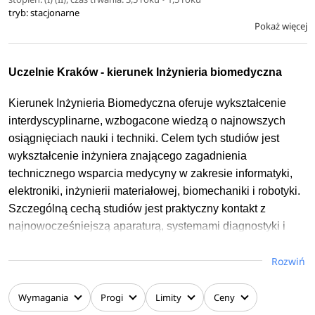
informatycznymi, rozwiązań standaryzacyjnych oraz
tryb: stacjonarne
Pokaż więcej
zaawansowanej inżynierii oprogramowania rozumianej
jako wszystkie aspekty tworzenia oprogramowania od fazy
początkowej do jego pielęgnacji.
Uczelnie Kraków - kierunek Inżynieria biomedyczna
Kierunek Inżynieria Biomedyczna oferuje wykształcenie
interdyscyplinarne, wzbogacone wiedzą o najnowszych
osiągnięciach nauki i techniki. Celem tych studiów jest
wykształcenie inżyniera znającego zagadnienia
technicznego wsparcia medycyny w zakresie informatyki,
elektroniki, inżynierii materiałowej, biomechaniki i robotyki.
Szczególną cechą studiów jest praktyczny kontakt z
najnowocześniejszą aparaturą, systemami diagnostyki i
terapii, opierającymi się na metodach i technologiach
Rozwiń
elektronicznych, informatycznych, telekomunikacyjnych,
materiałowych, biomateriałowych i tkankowych.
Wymagania
Progi
Limity
Ceny
Absolwent studiów I stopnia posiada wiedzę z zakresu: