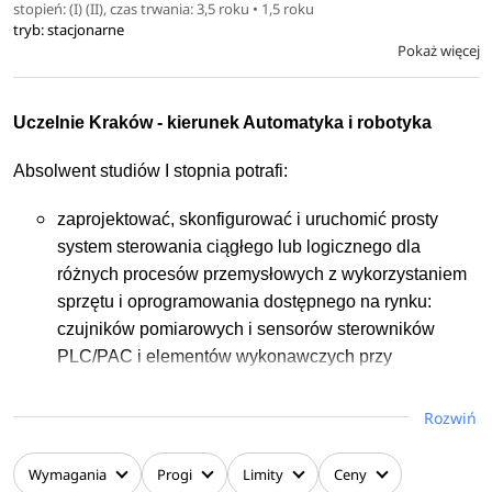
stopień: (I) (II), czas trwania: 3,5 roku • 1,5 roku
tryb: stacjonarne
Pokaż więcej
Uczelnie Kraków - kierunek Automatyka i robotyka
Absolwent studiów I stopnia potrafi:
zaprojektować, skonfigurować i uruchomić prosty
system sterowania ciągłego lub logicznego dla
różnych procesów przemysłowych z wykorzystaniem
sprzętu i oprogramowania dostępnego na rynku:
czujników pomiarowych i sensorów sterowników
PLC/PAC i elementów wykonawczych przy
uwzględnieniu wymagań związanych z: optymalizacją
prowadzenia procesu, bezpieczeństwem ludzi,
Rozwiń
ochroną środowiska i preferencjami zleceniodawcy,
posługiwać się zaawansowanym oprogramowaniem
Wymagania
Progi
Limity
Ceny