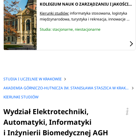
KOLEGIUM NAUK O ZARZĄDZANIU I JAKOŚCI UE W KRAKOWIE
Kierunki studiów:
informatyka stosowana
logistyka
międzynarodowa
turystyka i rekreacja
innowacje w
biznesie
marketing i komunikacja rynkowa
Studia: stacjonarne, niestacjonarne
zarządzanie
modern business management
rachunkowość i controlling
zarządzanie
międzynarodowe
innowacyjność produktu
zarządzanie i inżynieria produkcji
logistyka
zarządzanie zasobami ludzkimi
zarządzanie
projektami
inżynieria jakości produktu
transport i
spedycja
global human resource management
international logistics
strategiczne doradztwo
organizacyjne
computer science
STUDIA I UCZELNIE W KRAKOWIE
AKADEMIA GÓRNICZO-HUTNICZA IM. STANISŁAWA STASZICA W KRAKOWIE
KIERUNKI STUDIÓW
Wydział Elektrotechniki,
Automatyki, Informatyki
i Inżynierii Biomedycznej AGH