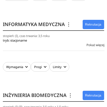
komputerowych, a także takich zagadnień jak uczenie
maszynowe, sztuczna inteligencja, programowanie
inteligentnych systemów wbudowanych oraz projektowanie
złożonych systemów informatycznych, co w efekcie
INFORMATYKA MEDYCZNA
⋮
Rekrutacja
pozwala mu na realizację szerokiego spektrum zadań
związanych z wytwarzaniem oprogramowania.
stopień: (I), czas trwania: 3,5 roku
tryb: stacjonarne
Ponadto absolwent studiów II stopnia posiada wiedzę z
Pokaż więcej
zakresu: szeroko rozumianej informatyki na poziome
stopnia I studiów, a ponadto zaawansowaną wiedzę
związaną z wybraną specjalnością, w tym z obszaru
Wymagania
Progi
Limity
Sztucznej Inteligencji, inteligentnej analizy danych,
akwizycji, reprezentacji i przetwarzania wiedzy, uczenia
maszynowego, zaawansowanych baz wiedzy, systemów
wspomagania decyzji, integracji systemów, programowania
gier, zawansowanego programowania WWW, szeroko
INŻYNIERIA BIOMEDYCZNA
⋮
Rekrutacja
rozumianej grafiki komputerowej, projektowania UX,
programowania GPU, zarządzania dużymi projektami
stopień: (I) (II), czas trwania: 3,5 roku • 1,5 roku