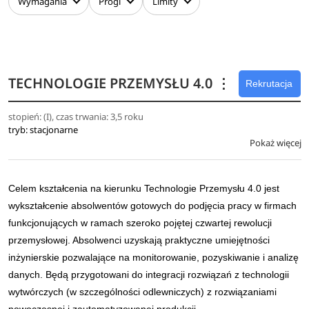
Wymagania
Progi
Limity
zakresu:
projektowania VLSI i systemów elektroniki,
kompatybilności elektromagnetycznej,
zaawansowanych technik projektowania i
TECHNOLOGIE PRZEMYSŁU 4.0
⋮
Rekrutacja
programowania systemów wbudowanych,
aplikacji wielowątkowych i systemów
stopień: (I), czas trwania: 3,5 roku
tryb: stacjonarne
rekonfigurowalnych,
Pokaż więcej
teorii sygnałów i optymalizacji w praktycznych
aplikacjach.
Celem kształcenia na kierunku Technologie Przemysłu 4.0 jest
wykształcenie absolwentów gotowych do podjęcia pracy w firmach
funkcjonujących w ramach szeroko pojętej czwartej rewolucji
przemysłowej. Absolwenci uzyskają praktyczne umiejętności
inżynierskie pozwalające na monitorowanie, pozyskiwanie i analizę
danych. Będą przygotowani do integracji rozwiązań z technologii
wytwórczych (w szczególności odlewniczych) z rozwiązaniami
nowoczesnej i zautomatyzowanej produkcji.