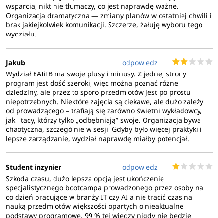
wsparcia, nikt nie tłumaczy, co jest naprawdę ważne.
Organizacja dramatyczna — zmiany planów w ostatniej chwili i
brak jakiejkolwiek komunikacji. Szczerze, żałuję wyboru tego
wydziału.
Jakub
odpowiedz
Wydział EAIiIB ma swoje plusy i minusy. Z jednej strony
program jest dość szeroki, więc można poznać różne
dziedziny, ale przez to sporo przedmiotów jest po prostu
niepotrzebnych. Niektóre zajęcia są ciekawe, ale dużo zależy
od prowadzącego – trafiają się zarówno świetni wykładowcy,
jak i tacy, którzy tylko „odbębniają” swoje. Organizacja bywa
chaotyczna, szczególnie w sesji. Gdyby było więcej praktyki i
lepsze zarządzanie, wydział naprawdę miałby potencjał.
Student inzynier
odpowiedz
Szkoda czasu, dużo lepszą opcją jest ukończenie
specjalistycznego bootcampa prowadzonego przez osoby na
co dzień pracujące w branży IT czy AI a nie tracić czas na
nauką przedmiotów większości opartych o nieaktualne
podstawy programowe. 99 % tej wiedzy nigdy nie będzie