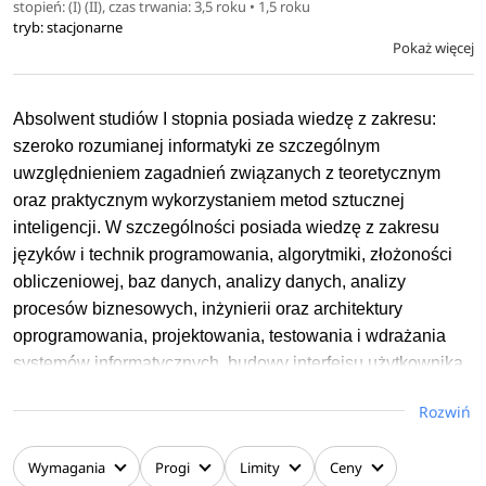
stosować właściwe narzędzia informatyczne i
stopień: (I) (II), czas trwania: 3,5 roku • 1,5 roku
tryb: stacjonarne
elektroniczne dla rozwiązywania problemów
Pokaż więcej
technicznych,
interpretować uzyskane wyniki i wyciągać wnioski,
planować i przeprowadzać eksperymenty z zakresu
Absolwent studiów I stopnia posiada wiedzę z zakresu:
elektrotechniki,
szeroko rozumianej informatyki ze szczególnym
zaprojektować złożone urządzenie, obiekt, system lub
uwzględnieniem zagadnień związanych z teoretycznym
proces złożony z elementów wykonawczych i
oraz praktycznym wykorzystaniem metod sztucznej
pomiarowych, projektować,
inteligencji. W szczególności posiada wiedzę z zakresu
modelować oraz diagnozować pracę urządzeń, sieci i
języków i technik programowania, algorytmiki, złożoności
systemów elektroenergetycznych, programować
obliczeniowej, baz danych, analizy danych, analizy
sterowniki przemysłowe i komputery jednoukładowe,
procesów biznesowych, inżynierii oraz architektury
projektować zminiaturyzowane i wielokanałowe
oprogramowania, projektowania, testowania i wdrażania
elektroniczne (analogowe i cyfrowe) elementy
systemów informatycznych, budowy interfejsu użytkownika,
systemów pomiarowych,
systemów operacyjnych oraz sieci komputerowych, analizy
podejmować decyzję i kierować zespołami
Rozwiń
wymagań i walidacji oprogramowania, jak również
pracowniczymi.
zarządzania projektami oraz architektury komputerów,
Wymagania
Progi
Limity
Ceny
systemów komputerowych i cyklu życia systemów