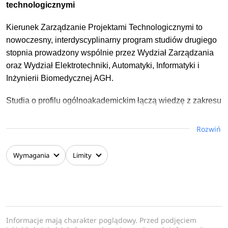
technologicznymi
Kierunek Zarządzanie Projektami Technologicznymi to
nowoczesny, interdyscyplinarny program studiów drugiego
stopnia prowadzony wspólnie przez Wydział Zarządzania
oraz Wydział Elektrotechniki, Automatyki, Informatyki i
Inżynierii Biomedycznej AGH.
Studia o profilu ogólnoakademickim łączą wiedzę z zakresu
nauk społecznych oraz nauk inżynieryjno-technicznych,
odpowiadając na rosnące zapotrzebowanie rynku pracy na
Rozwiń
specjalistów potrafiących skutecznie prowadzić złożone
projekty technologiczne.
Wymagania
Limity
Program studiów został zaprojektowany z myślą o
przygotowaniu absolwentów do pracy w środowisku
nowoczesnych technologii, gdzie sukces projektu zależy
nie tylko od wiedzy technicznej, lecz także od umiejętności
Informacje mają charakter poglądowy. Przed podjęciem
zarządzania zespołem, analizy danych oraz podejmowania