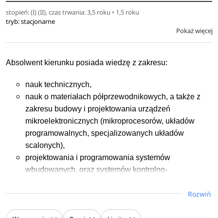
pomiarowych, interfejsów multimodalnych,
stopień: (I) (II), czas trwania: 3,5 roku • 1,5 roku
bionanotechnologii, nanocząstek, neuroelektroniki,
tryb: stacjonarne
Pokaż więcej
optycznych metod badania materiałów, metod fizycznych w
biologii i medycynie, inżynierii materiałowej (w tym
implantów), inżynierii tkankowej i genetycznej, technik
Absolwent kierunku posiada wiedzę z zakresu:
implantacyjnych, biomateriałów metalicznych i
kompozytowych, biomechaniki i robotyki, modelowania
nauk technicznych,
struktur i procesów biologicznych, telechirurgii i robotyki
nauk o materiałach półprzewodnikowych, a także z
medycznej, zaawansowanych systemów sterowania w
zakresu budowy i projektowania urządzeń
urządzeniach medycznych, diagnostyki akustyczne
mikroelektronicznych (mikroprocesorów, układów
programowalnych, specjalizowanych układów
scalonych),
projektowania i programowania systemów
wbudowanych, oraz systemów kontrolno-
pomiarowych.
Rozwiń
Ponadto absolwent studiów II stopnia posiada wiedzę z