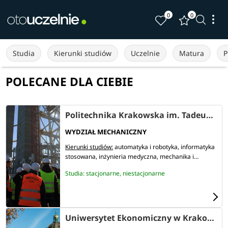
0
0
Studia
Kierunki studiów
Uczelnie
Matura
P
POLECANE DLA CIEBIE
Politechnika Krakowska im. Tadeusza Kościuszki
WYDZIAŁ MECHANICZNY
Kierunki studiów:
automatyka i robotyka
informatyka
stosowana
inżynieria medyczna
mechanika i
budowa maszyn
inżynieria bezpieczeństwa
Studia: stacjonarne, niestacjonarne
inżynieria wzornictwa przemysłowego
pojazdy
samochodowe
środki transportu i logistyka
inżynieria i zarządzanie produkcją
mobilność i
logistyka
Uniwersytet Ekonomiczny w Krakowie