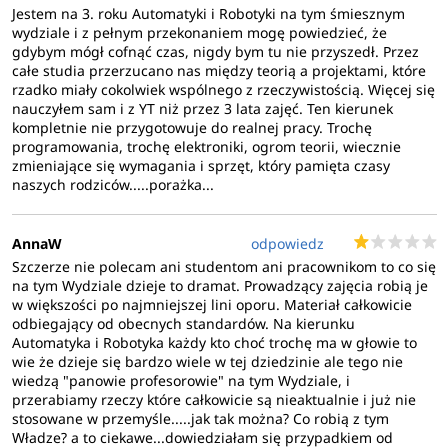
Jestem na 3. roku Automatyki i Robotyki na tym śmiesznym
wydziale i z pełnym przekonaniem mogę powiedzieć, że
gdybym mógł cofnąć czas, nigdy bym tu nie przyszedł. Przez
całe studia przerzucano nas między teorią a projektami, które
rzadko miały cokolwiek wspólnego z rzeczywistością. Więcej się
nauczyłem sam i z YT niż przez 3 lata zajęć. Ten kierunek
kompletnie nie przygotowuje do realnej pracy. Trochę
programowania, trochę elektroniki, ogrom teorii, wiecznie
zmieniające się wymagania i sprzęt, który pamięta czasy
naszych rodziców.....porażka...
AnnaW
odpowiedz
Szczerze nie polecam ani studentom ani pracownikom to co się
na tym Wydziale dzieje to dramat. Prowadzący zajęcia robią je
w większości po najmniejszej lini oporu. Materiał całkowicie
odbiegający od obecnych standardów. Na kierunku
Automatyka i Robotyka każdy kto choć trochę ma w głowie to
wie że dzieje się bardzo wiele w tej dziedzinie ale tego nie
wiedzą "panowie profesorowie" na tym Wydziale, i
przerabiamy rzeczy które całkowicie są nieaktualnie i już nie
stosowane w przemyśle.....jak tak można? Co robią z tym
Władze? a to ciekawe...dowiedziałam się przypadkiem od