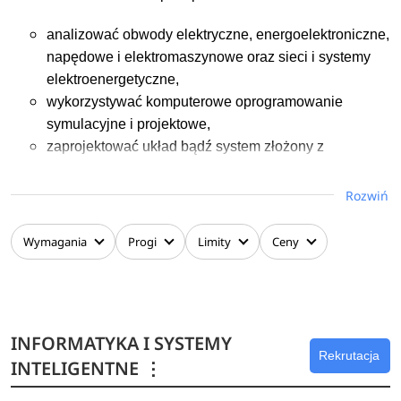
analizować obwody elektryczne, energoelektroniczne,
napędowe i elektromaszynowe oraz sieci i systemy
elektroenergetyczne,
wykorzystywać komputerowe oprogramowanie
symulacyjne i projektowe,
zaprojektować układ bądź system złożony z
podzespołów elektrycznych,
zaprojektować cyfrowy i analogowy system
Rozwiń
sterowania i regulacji dla układów napędowych,
energoelektronicznych, automatyki budynkowej i
Wymagania
Progi
Limity
Ceny
układów zasilających,
zaprojektować system i prowadzić pomiary wielkości
elektrycznych i nieelektrycznych.
INFORMATYKA I SYSTEMY
Rekrutacja
Ponadto absolwent studiów II stopnia potrafi:
INTELIGENTNE
⋮