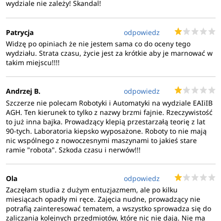
wydziale nie zależy! Skandal!
Patrycja
odpowiedz
Widzę po opiniach że nie jestem sama co do oceny tego
wydziału. Strata czasu, życie jest za krótkie aby je marnować w
takim miejscu!!!!
Andrzej B.
odpowiedz
Szczerze nie polecam Robotyki i Automatyki na wydziale EAIiIB
AGH. Ten kierunek to tylko z nazwy brzmi fajnie. Rzeczywistość
to już inna bajka. Prowadzący klepią przestarzałą teorię z lat
90-tych. Laboratoria kiepsko wyposażone. Roboty to nie mają
nic wspólnego z nowoczesnymi maszynami to jakieś stare
ramie "robota". Szkoda czasu i nerwów!!!
Ola
odpowiedz
Zaczęłam studia z dużym entuzjazmem, ale po kilku
miesiącach opadły mi ręce. Zajęcia nudne, prowadzący nie
potrafią zainteresować tematem, a wszystko sprowadza się do
zaliczania kolejnych przedmiotów, które nic nie dają. Nie ma