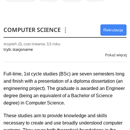
komputerowym stosowanym w różnych obszarach
automatyki: MATLAB, LABVIEW, środowiska
konfiguracyjne systemów PLC, środowiska SCADA i
przemysłowe bazy danych, systemy MES i ERP,
COMPUTER SCIENCE
⋮
narzędzia do projektowania algorytmów
Rekrutacja
przetwarzania obrazu,
stopień: (I), czas trwania: 3,5 roku
zaprojektować, skonstruować i uruchomić
tryb: stacjonarne
specjalizowane urządzenie automatyki dedykowane
Pokaż więcej
do określonych celów,
zaprojektować proces testowania elementów lub
układów sterowania, zbudowanego oprogramowania
Full-time, 1st cycle studies (BSc) are seven semesters long
oraz – w przypadku wykrycia błędów – przeprowadzić
and finish with a presentation of a diploma dissertation (an
ich diagnozę,
engineering project). The graduate is awarded an Engineer
skonfigurować i zaprogramować działanie robota
degree (being an equivalent of a Bachelor of Science
przemysłowego,
degree) in Computer Science.
sformułować i oprogramować algorytm, posługując się
These studies aim to provide knowledge and skills
językami programowania wysokiego i niskiego
necessary to create and use broadly understood computer
poziomu, językami opisu sprzętu oraz odpowiednimi