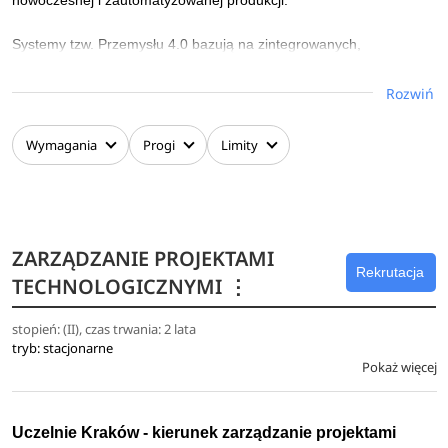
Systemy tzw. Przemysłu 4.0 bazują na zintegrowanych,
zautomatyzowanych systemach produkcyjnych, w których mamy
Rozwiń
do czynienia z ciągłą wymianą informacji. Informacje pochodzą
m.in. z systemów IoT, czujników oraz systemów zarządzania
produkcją.
Wymagania
Progi
Limity
ZARZĄDZANIE PROJEKTAMI
Rekrutacja
TECHNOLOGICZNYMI
⋮
stopień: (II), czas trwania: 2 lata
tryb: stacjonarne
Pokaż więcej
Uczelnie Kraków - kierunek zarządzanie projektami