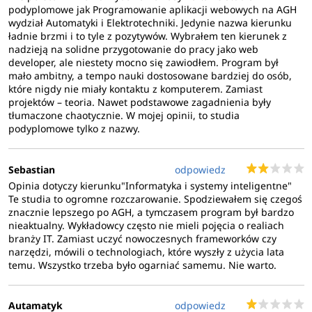
podyplomowe jak Programowanie aplikacji webowych na AGH
wydział Automatyki i Elektrotechniki. Jedynie nazwa kierunku
ładnie brzmi i to tyle z pozytywów. Wybrałem ten kierunek z
nadzieją na solidne przygotowanie do pracy jako web
developer, ale niestety mocno się zawiodłem. Program był
mało ambitny, a tempo nauki dostosowane bardziej do osób,
które nigdy nie miały kontaktu z komputerem. Zamiast
projektów – teoria. Nawet podstawowe zagadnienia były
tłumaczone chaotycznie. W mojej opinii, to studia
podyplomowe tylko z nazwy.
Sebastian
odpowiedz
Opinia dotyczy kierunku"Informatyka i systemy inteligentne"
Te studia to ogromne rozczarowanie. Spodziewałem się czegoś
znacznie lepszego po AGH, a tymczasem program był bardzo
nieaktualny. Wykładowcy często nie mieli pojęcia o realiach
branży IT. Zamiast uczyć nowoczesnych frameworków czy
narzędzi, mówili o technologiach, które wyszły z użycia lata
temu. Wszystko trzeba było ogarniać samemu. Nie warto.
Autamatyk
odpowiedz