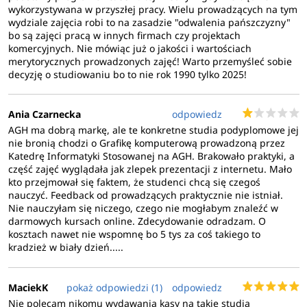
wykorzystywana w przyszłej pracy. Wielu prowadzących na tym
wydziale zajęcia robi to na zasadzie "odwalenia pańszczyzny"
bo są zajęci pracą w innych firmach czy projektach
komercyjnych. Nie mówiąc już o jakości i wartościach
merytorycznych prowadzonych zajęć! Warto przemyśleć sobie
decyzję o studiowaniu bo to nie rok 1990 tylko 2025!
Ania Czarnecka
odpowiedz
AGH ma dobrą markę, ale te konkretne studia podyplomowe jej
nie bronią chodzi o Grafikę komputerową prowadzoną przez
Katedrę Informatyki Stosowanej na AGH. Brakowało praktyki, a
część zajęć wyglądała jak zlepek prezentacji z internetu. Mało
kto przejmował się faktem, że studenci chcą się czegoś
nauczyć. Feedback od prowadzących praktycznie nie istniał.
Nie nauczyłam się niczego, czego nie mogłabym znaleźć w
darmowych kursach online. Zdecydowanie odradzam. O
kosztach nawet nie wspomnę bo 5 tys za coś takiego to
kradzież w biały dzień.....
MaciekK
pokaż odpowiedzi (1)
odpowiedz
Nie polecam nikomu wydawania kasy na takie studia