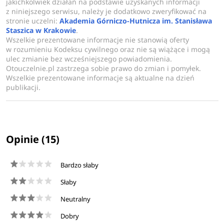
jakichkolwiek działań na podstawie uzyskanych informacji
decyzji w dynamicznym i niepewnym otoczeniu.
z niniejszego serwisu, należy je dodatkowo zweryfikować na
stronie uczelni:
Akademia Górniczo-Hutnicza im. Stanisława
Studia prowadzone są w dwóch wariantach
Staszica w Krakowie
.
organizacyjnych – trzy- lub czterosemestralnym, w
Wszelkie prezentowane informacje nie stanowią oferty
zależności od wcześniejszego wykształcenia kandydata.
w rozumieniu Kodeksu cywilnego oraz nie są wiążące i mogą
ulec zmianie bez wcześniejszego powiadomienia.
Otouczelnie.pl zastrzega sobie prawo do zmian i pomyłek.
Niezależnie od wariantu kształcenia studia kończą się
Wszelkie prezentowane informacje są aktualne na dzień
uzyskaniem tytułu magistra inżyniera.
publikacji.
Opinie (15)
Bardzo słaby
Słaby
Neutralny
Dobry