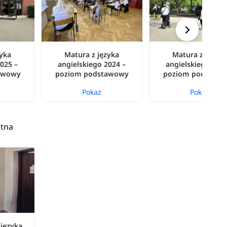
zyka
Matura z języka
Matura z język
025 –
angielskiego 2024 –
angielskiego 2023
awowy
poziom podstawowy
poziom podstaw
Pokaż
Pokaż
stna
 języka