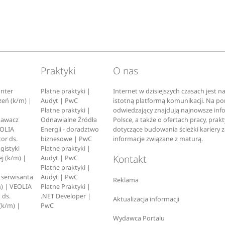
Praktyki
O nas
nter
Płatne praktyki |
Internet w dzisiejszych czasach jest 
zeń (k/m) |
Audyt | PwC
istotną platformą komunikacji. Na p
Płatne praktyki |
odwiedzający znajdują najnowsze inf
pawacz
Odnawialne Źródła
Polsce, a także o ofertach pracy, prak
EOLIA
Energii - doradztwo
dotyczące budowania ścieżki kariery 
or ds.
biznesowe | PwC
informacje związane z maturą.
ogistyki
Płatne praktyki |
Kontakt
j (k/m) |
Audyt | PwC
Płatne praktyki |
serwisanta
Audyt | PwC
Reklama
) | VEOLIA
Płatne Praktyki |
 ds.
.NET Developer |
Aktualizacja informacji
(k/m) |
PwC
Wydawca Portalu