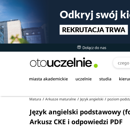
Dołącz do nas
miasta akademickie
uczelnie
studia
kieru
Matura
Arkusze maturalne
Język angielski
poziom pods
Język angielski podstawowy (f
Arkusz CKE i odpowiedzi PDF