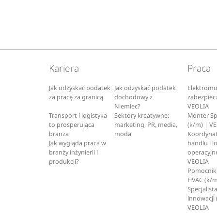
Kariera
Praca
Jak odzyskać podatek
Jak odzyskać podatek
Elektromo
za pracę za granicą
dochodowy z
zabezpiec
Niemiec?
VEOLIA
Transport i logistyka
Sektory kreatywne:
Monter S
to prosperująca
marketing, PR, media,
(k/m) | V
branża
moda
Koordynat
Jak wygląda praca w
handlu i l
branży inżynierii i
operacyjne
produkcji?
VEOLIA
Pomocnik 
HVAC (k/m
Specjalista
innowacji 
VEOLIA