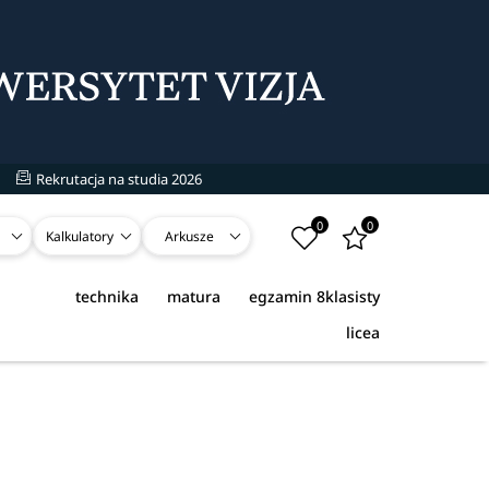
Rekrutacja na studia 2026
0
0
Kalkulatory
Arkusze
technika
matura
egzamin 8klasisty
licea