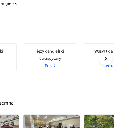
angielski
ki
język angielski
Wszystkie arkusz
dwujęzyczny
Pokaż
Pokaż
isemna