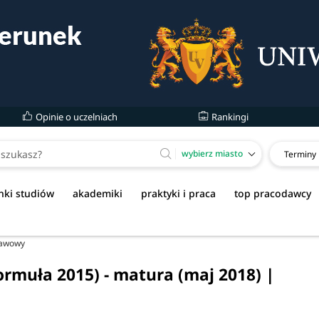
Opinie o uczelniach
Rankingi
wybierz miasto
Terminy
nki studiów
akademiki
praktyki i praca
top pracodawcy
tawowy
ormuła 2015) - matura (maj 2018) |