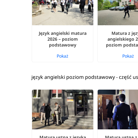
Język angielski matura
Matura z ję
2026 – poziom
angielskiego 2
podstawowy
poziom podst
Pokaż
Pokaż
język angielski poziom podstawowy - część u
Matura ustna z języka
Matura ustna z