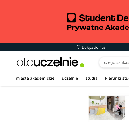
Dołącz do nas
miasta akademickie
uczelnie
studia
kierunki st