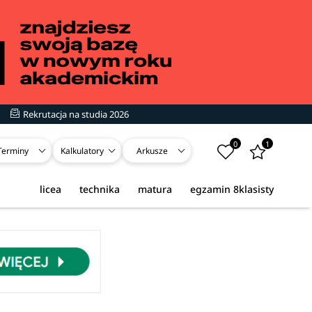
Rekrutacja na studia 2026
0
1
Terminy
Kalkulatory
Arkusze
licea
technika
matura
egzamin 8klasisty