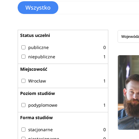
Wszystko
Status uczelni
Wojewód
publiczne
0
niepubliczne
1
Miejscowość
Wrocław
1
Poziom studiów
podyplomowe
1
Forma studiów
stacjonarne
0
niestacjonarne
0