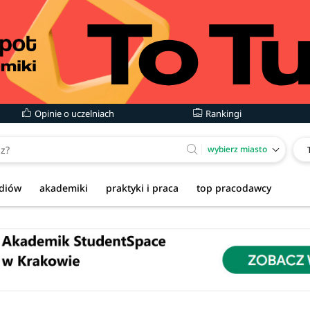
Opinie o uczelniach
Rankingi
wybierz miasto
udiów
akademiki
praktyki i praca
top pracodawcy