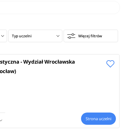
Typ uczelni
Więcej filtrów
styczna - Wydział Wrocławska
ocław)
Strona uczelni