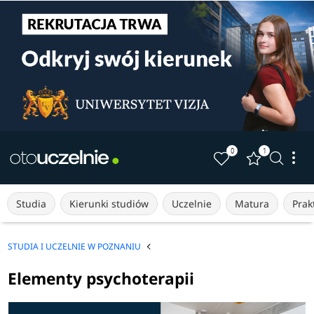
0
1
Studia
Kierunki studiów
Uczelnie
Matura
Prakt
STUDIA I UCZELNIE W POZNANIU
Elementy psychoterapii