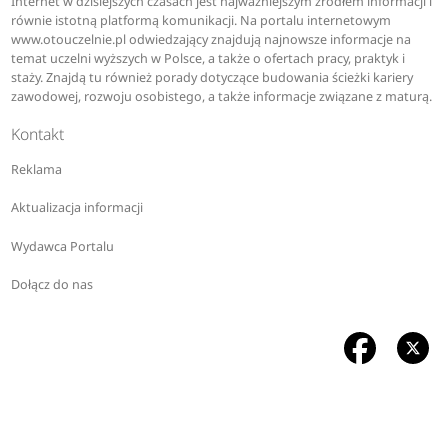
Internet w dzisiejszych czasach jest najważniejszym źródłem informacji i
równie istotną platformą komunikacji. Na portalu internetowym
www.otouczelnie.pl odwiedzający znajdują najnowsze informacje na
temat uczelni wyższych w Polsce, a także o ofertach pracy, praktyk i
staży. Znajdą tu również porady dotyczące budowania ścieżki kariery
zawodowej, rozwoju osobistego, a także informacje związane z maturą.
Kontakt
Reklama
Aktualizacja informacji
Wydawca Portalu
Dołącz do nas