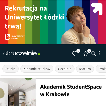
0
0
Studia
Kierunki studiów
Uczelnie
Matura
Prakt