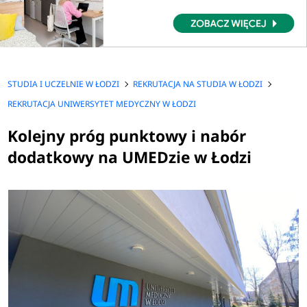
STUDIA I UCZELNIE W ŁODZI
REKRUTACJA NA STUDIA W ŁODZI
REKRUTACJA UNIWERSYTET MEDYCZNY W ŁODZI
Kolejny próg punktowy i nabór
dodatkowy na UMEDzie w Łodzi