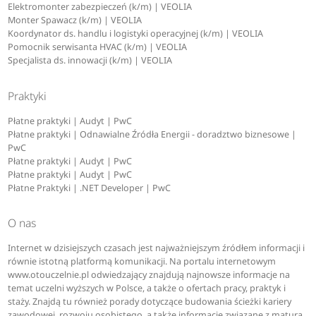
Elektromonter zabezpieczeń (k/m) | VEOLIA
Monter Spawacz (k/m) | VEOLIA
Koordynator ds. handlu i logistyki operacyjnej (k/m) | VEOLIA
Pomocnik serwisanta HVAC (k/m) | VEOLIA
Specjalista ds. innowacji (k/m) | VEOLIA
Praktyki
Płatne praktyki | Audyt | PwC
Płatne praktyki | Odnawialne Źródła Energii - doradztwo biznesowe |
PwC
Płatne praktyki | Audyt | PwC
Płatne praktyki | Audyt | PwC
Płatne Praktyki | .NET Developer | PwC
O nas
Internet w dzisiejszych czasach jest najważniejszym źródłem informacji i
równie istotną platformą komunikacji. Na portalu internetowym
www.otouczelnie.pl odwiedzający znajdują najnowsze informacje na
temat uczelni wyższych w Polsce, a także o ofertach pracy, praktyk i
staży. Znajdą tu również porady dotyczące budowania ścieżki kariery
zawodowej, rozwoju osobistego, a także informacje związane z maturą.