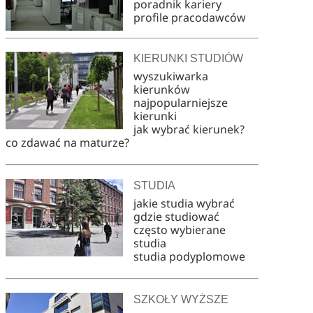
poradnik kariery
profile pracodawców
KIERUNKI STUDIÓW
wyszukiwarka
kierunków
najpopularniejsze
kierunki
jak wybrać kierunek?
co zdawać na maturze?
STUDIA
jakie studia wybrać
gdzie studiować
często wybierane
studia
studia podyplomowe
SZKOŁY WYŻSZE