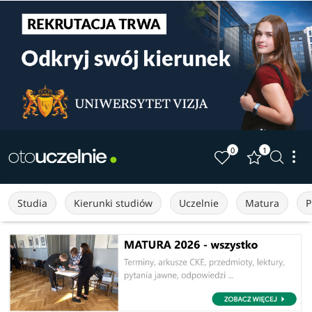
0
1
Studia
Kierunki studiów
Uczelnie
Matura
P