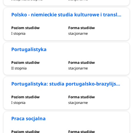
Wszechstronna oferta edukacyjna obejmuje 12 wydziałów,
Polsko - niemieckie studia kulturowe i translatorskie
które intensywnie kształcą studentów w zakresie nauk
humanistycznych, przyrodniczych, społecznych i
historycznych.
I stopnia
stacjonarne
Na uniwersytecie znajduje się także wydział artystyczny, na
Portugalistyka
którym każdy utalentowany student odnajdzie pasje
edukując się w zakresie sztuki plastycznej i muzycznej.
II stopnia
stacjonarne
Oferowane kierunki studiów mają za zadanie rozwijać
studentów w ponad pięćdziesięciu dziedzinach nauki,
Portugalistyka: studia portugalsko-brazylijskie
kreując specjalistów zarządzania, biologii, filozofii,
kulturoznawstwa czy psychologii, pobudzając jednocześnie
I stopnia
stacjonarne
kreatywność i wyobraźnię studenta.
Praca socjalna