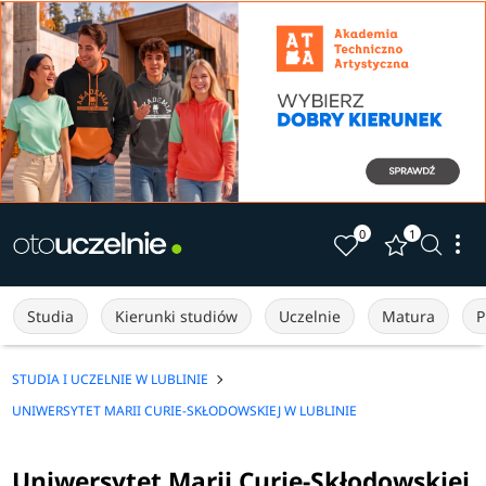
0
1
Studia
Kierunki studiów
Uczelnie
Matura
P
STUDIA I UCZELNIE W LUBLINIE
UNIWERSYTET MARII CURIE-SKŁODOWSKIEJ W LUBLINIE
Uniwersytet Marii Curie-Skłodowskiej