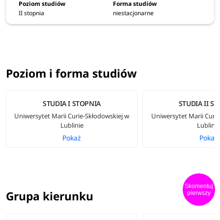
II stopnia
niestacjonarne
Poziom i forma studiów
STUDIA I STOPNIA
STUDIA II S
Uniwersytet Marii Curie-Skłodowskiej w
Uniwersytet Marii Curi
Lublinie
Lublini
Pokaż
Pokaż
Skomentuj
Grupa kierunku
pierwszy