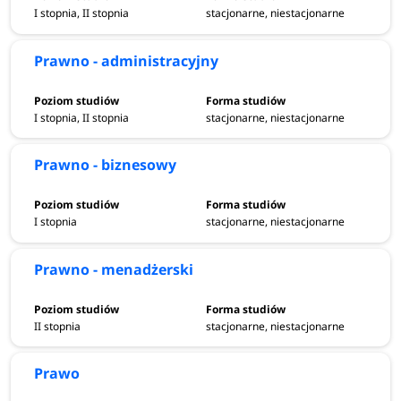
Nowe kierunki studiów 2023/2024 na
I stopnia, II stopnia
stacjonarne, niestacjonarne
UMCS w Lublinie
Prawno - administracyjny
Oferta dydaktyczna 2023/2024 Uniwersytetu Marii Curie-
Skłodowskiej powiększyła się o 11 nowych kierunków
I stopnia, II stopnia
stacjonarne, niestacjonarne
studiów. Na kandydatów czekają: sustanability
management, inżynieria światłowodowa, studia nad
Prawno - biznesowy
migracjami i mobilnością, kreatywność i projektowanie
społeczne, geowizualizacja historyczna i
archeologiczna, bezpieczeństwo radiacyjne, rozwój
I stopnia
stacjonarne, niestacjonarne
zasobów ludzkich, nowe
media, socjologia, miedzynarodowe stosunki gospodarcze
Prawno - menadżerski
i geoarcheologia.
II stopnia
stacjonarne, niestacjonarne
Prawo