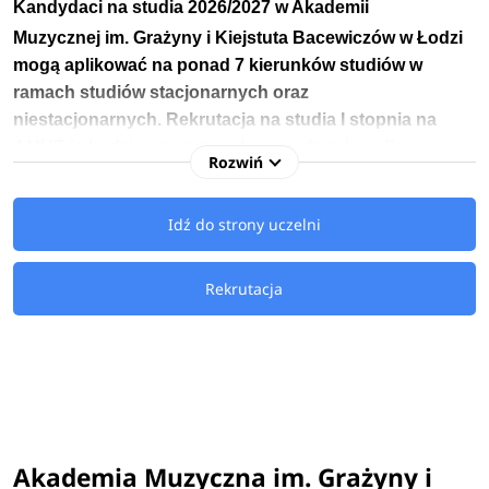
Kandydaci na studia
2026/2027
w Akademii
Muzycznej
im. Grażyny i Kiejstuta Bacewiczów
w Łodzi
mogą aplikować na ponad 7 kierunków studiów w
ramach studiów stacjonarnych oraz
niestacjonarnych.
Rekrutacja na studia I stopnia na
AMUZ-ie będzie przeprowadzana w formie online w
Rozwiń
terminie od 1 maja do 29 maja
2026 roku.
Idź do strony uczelni
Kandydaci na studia 2026/2027 na Akademię Muzyczną w
Łodzi mają do wyboru
kierunki licencjackie oraz II
stopnia
związane m.in.: z musicalem, wokalistyką jazzową
Rekrutacja
i estradową, choreografią, fortepianem czy skrzypcami.
Akademia Muzyczna w Łodzi - kierunki studiów
2026/2027
Akademia Muzyczna im. Grażyny i