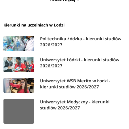
to:
musical, na które aplikowało 140 osób
. Do
popularnych kierunków należały także:
wokalistyka
jazzowa i estradowa
(89 zgłoszeń),
choreografia
(62
zgłoszenia),
fortepian
(37 zgłoszeń)
oraz
skrzypce
(33
Kierunki na uczelniach w Łodzi
zgłoszenia)
.
Politechnika Łódzka - kierunki studiów
2026/2027
Uniwersytet Łódzki - kierunki studiów
2026/2027
Uniwersytet WSB Merito w Łodzi -
kierunki studiów 2026/2027
Uniwersytet Medyczny - kierunki
studiów 2026/2027