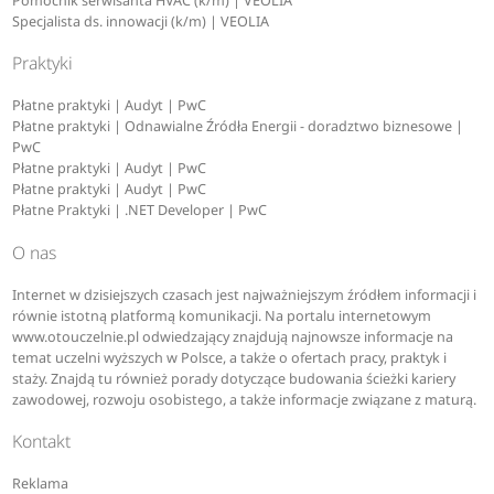
Pomocnik serwisanta HVAC (k/m) | VEOLIA
Specjalista ds. innowacji (k/m) | VEOLIA
Praktyki
Płatne praktyki | Audyt | PwC
Płatne praktyki | Odnawialne Źródła Energii - doradztwo biznesowe |
PwC
Płatne praktyki | Audyt | PwC
Płatne praktyki | Audyt | PwC
Płatne Praktyki | .NET Developer | PwC
O nas
Internet w dzisiejszych czasach jest najważniejszym źródłem informacji i
równie istotną platformą komunikacji. Na portalu internetowym
www.otouczelnie.pl odwiedzający znajdują najnowsze informacje na
temat uczelni wyższych w Polsce, a także o ofertach pracy, praktyk i
staży. Znajdą tu również porady dotyczące budowania ścieżki kariery
zawodowej, rozwoju osobistego, a także informacje związane z maturą.
Kontakt
Reklama