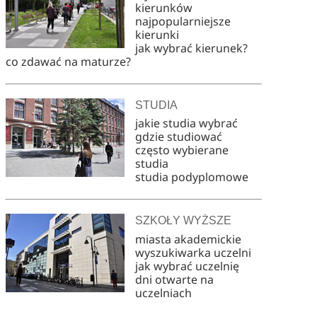
kierunków
najpopularniejsze
kierunki
jak wybrać kierunek?
co zdawać na maturze?
STUDIA
jakie studia wybrać
gdzie studiować
często wybierane
studia
studia podyplomowe
SZKOŁY WYŻSZE
miasta akademickie
wyszukiwarka uczelni
jak wybrać uczelnię
dni otwarte na
uczelniach