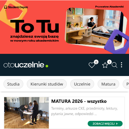
0
1
Studia
Kierunki studiów
Uczelnie
Matura
P