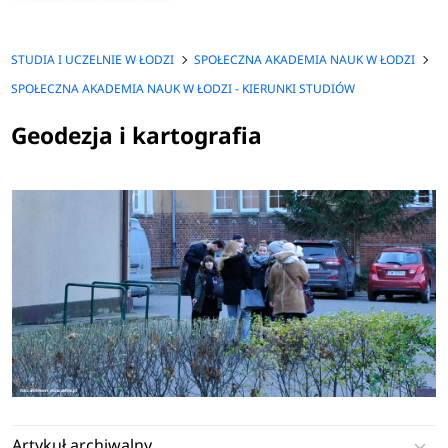
STUDIA I UCZELNIE W ŁODZI
SPOŁECZNA AKADEMIA NAUK W ŁODZI
SPOŁECZNA AKADEMIA NAUK W ŁODZI - KIERUNKI STUDIÓW
Geodezja i kartografia
Artykuł archiwalny