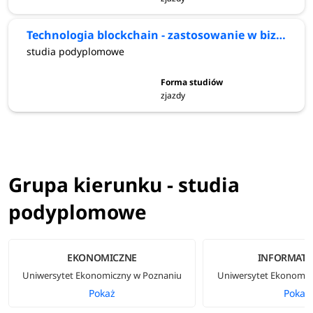
Technologia blockchain - zastosowanie w biznesie i administracji publicznej
studia podyplomowe
zjazdy
Grupa kierunku - studia
podyplomowe
EKONOMICZNE
INFORMATY
Uniwersytet Ekonomiczny w Poznaniu
Uniwersytet Ekonomic
Pokaż
Pokaż