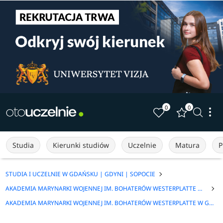
0
0
Studia
Kierunki studiów
Uczelnie
Matura
P
STUDIA I UCZELNIE W GDAŃSKU | GDYNI | SOPOCIE
AKADEMIA MARYNARKI WOJENNEJ IM. BOHATERÓW WESTERPLATTE W GDYNI
AKADEMIA MARYNARKI WOJENNEJ IM. BOHATERÓW WESTERPLATTE W GDYNI - STUDIA PODYPLOMOWE