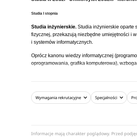
Studia I stopnia
Studia inżynierskie.
Studia inżynierskie oparte
fizycznej, przekazują niezbędne umiejętności i 
i systemów informatycznych.
Oprócz kanonu wiedzy informatycznej (programow
oprogramowania, grafika komputerowa), wzbogaco
miernictwa, studenci nabywają kwalifikacje twó
oraz aplikacji dla systemów mobilnych, adminis
bazodanowych oraz sieci i systemów komputerow
wbudowanych i sterowania komputerowego.
Wymagania
rekrutacyjne
Specjalności
Pr
Dyplom inżyniera stawia absolwenta w korzystnej
oraz programy poszczególnych przedmiotów ułoż
i umiejętności nie tylko w zakresie minimum pro
oferowanych programów zajęć opcjonalnych, ze 
Informacje mają charakter poglądowy. Przed podję