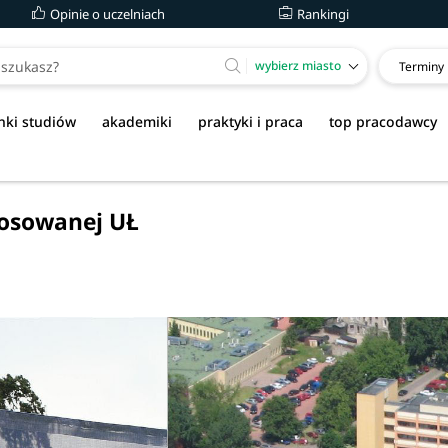
Opinie o uczelniach
Rankingi
wybierz miasto
Terminy
nki studiów
akademiki
praktyki i praca
top pracodawcy
Stosowanej UŁ