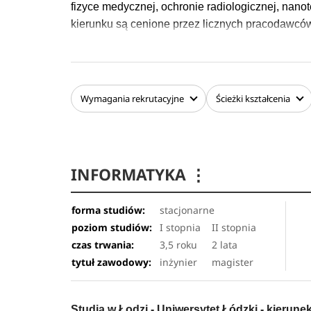
fizyce medycznej, ochronie radiologicznej, nano
kierunku są cenione przez licznych pracodawców, 
reprezentujących branżę IT czy bankowość.
Studiowanie kierunku FIZYKA daje uniwersalne p
pokrewnych, w tym przede wszystkim solidne p
Wymagania
rekrutacyjne
Ścieżki kształcenia
umiejętności przeprowadzania eksperymentów, an
również stosowania różnorodnych metod kompu
obliczeniowych.
INFORMATYKA
⋮
Kształcenie na kierunku fizyka oraz oferta tem
działalnością naukową kadry Wydziału, a stude
pracowników na zasadzie „mistrz-uczeń”, mając m
forma studiów:
stacjonarne
będącej w posiadaniu Wydziału Fizyki i Informat
poziom studiów:
I stopnia
II stopnia
czas trwania:
3,5 roku
2 lata
tytuł zawodowy:
inżynier
magister
Studia w Łodzi - Uniwersytet Łódzki - kierune