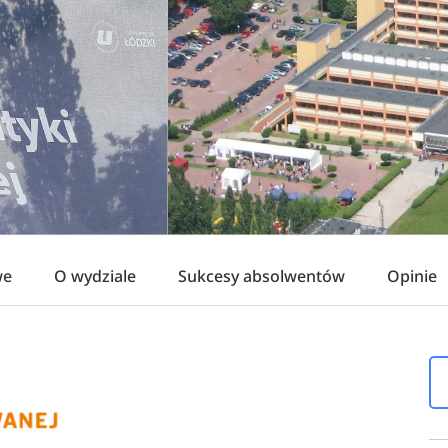
we
O wydziale
Sukcesy absolwentów
Opinie