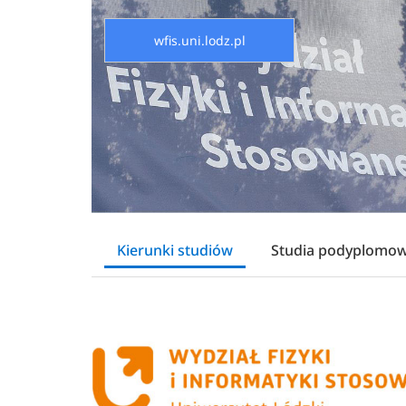
wfis.uni.lodz.pl
Kierunki studiów
Studia podyplomo