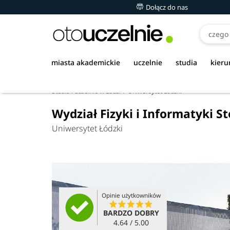
Dołącz do nas
miasta akademickie
uczelnie
studia
kieru
Studia i uczelnie w Łodzi
Uniwersytet Łódzki
Wydział Fizyki i Informatyki 
Uniwersytet Łódzki
Opinie użytkowników
BARDZO DOBRY
4.64 / 5.00