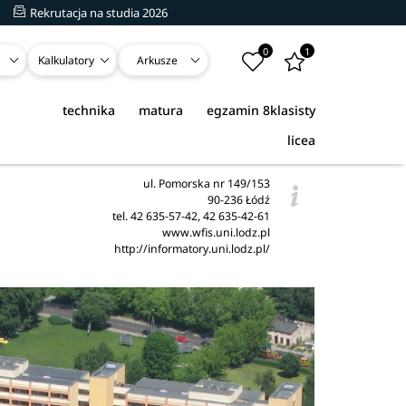
Rekrutacja na studia 2026
0
1
Kalkulatory
Arkusze
technika
matura
egzamin 8klasisty
licea
ul. Pomorska nr 149/153
90-236 Łódź
tel. 42 635-57-42, 42 635-42-61
www.wfis.uni.lodz.pl
http://informatory.uni.lodz.pl/