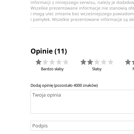
System punktacji ECTS, możliwość korzystania
informacji z niniejszego serwisu, należy je dodatk
Wszelkie prezentowane informacje nie stanowią of
opcjonalnych w całym toku studiów służą rozwoj
i mogą ulec zmianie bez wcześniejszego powiadomi
każdego absolwenta.
i pomyłek. Wszelkie prezentowane informacje są akt
Studia II stopnia:
Studia II stopnia dostarczają pogłębionej wiedzy
Opinie (11)
informatyki, w tym procesów tworzenia, utrzyma
informatycznych, łącząc zdobytą wiedzę z prakty
kształcą specjalistów operujących merytoryczną 
Bardzo słaby
Słaby
niezbędne obecnie w dynamicznie rozwijającej si
Dodaj opinię (pozostało
4000
znaków)
Możliwość wyboru specjalności, korzystania z
opcjonalnych w całym toku studiów służą rozwoj
każdego absolwenta. Absolwent studiów otrzymuje