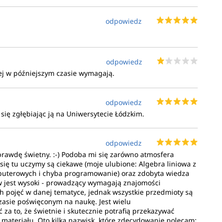
odpowiedz
odpowiedz
rej w późniejszym czasie wymagają.
odpowiedz
z się zgłębiając ją na Uniwersytecie Łódzkim.
odpowiedz
prawdę świetny. :-) Podoba mi się zarówno atmosfera
h się tu uczymy są ciekawe (moje ulubione: Algebra liniowa z
mputerowych i chyba programowanie) oraz zdobyta wiedza
w jest wysoki - prowadzący wymagają znajomości
 pojęć w danej tematyce, jednak wszystkie przedmioty są
zasie poświęconym na naukę. Jest wielu
a to, że świetnie i skutecznie potrafią przekazywać
materiału. Oto kilka nazwisk, które zdecydowanie polecam: