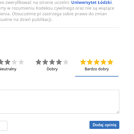
 z programu ERASMUS oraz znaczna liczba godzin
owo zweryfikować na stronie uczelni:
Uniwersytet Łódzki
.
erty w rozumieniu Kodeksu cywilnego oraz nie są wiążące
owi indywidualnych zainteresowań i umiejętności
enia. Otouczelnie.pl zastrzega sobie prawo do zmian
ualne na dzień publikacji.
 i kształtują umiejętności w zakresie zastosowań
nia i rozwijania oprogramowania i systemów
ką w kontakcie ze specjalistami branżowymi. Studia te
wiedzą i praktycznymi umiejętnościami jakie są
Neutralny
Dobry
Bardzo dobry
ę branży technologii informatycznych.
 programu ERASMUS oraz znaczna liczba godzin
owi indywidualnych zainteresowań i umiejętności
 tytuł magistra informatyki.
Dodaj opinię