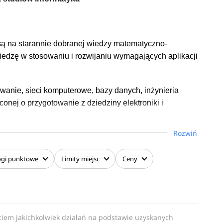
 są na starannie dobranej wiedzy matematyczno-
wiedzę w stosowaniu i rozwijaniu wymagających aplikacji
anie, sieci komputerowe, bazy danych, inżynieria
nej o przygotowanie z dziedziny elektroniki i
rców oprogramowania, twórców aplikacji internetowych
tratorów i serwisantów średnich systemów
Rozwiń
ych ze znajomością: elektroniki cyfrowej, systemów
ogi
punktowe
Limity
miejsc
Ceny
 sytuacji przy poszukiwaniu zatrudnienia. Plan studiów
one zostały w ten sposób, aby absolwent nabył wiedzę
gramowego, ale także znacznie ją pogłębił w ramach
szczególnym naciskiem na umiejętności praktyczne.
ciem jakichkolwiek działań na podstawie uzyskanych