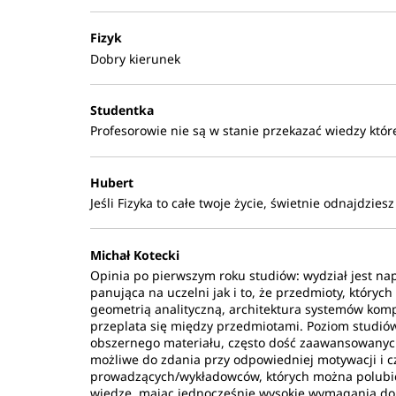
Fizyk
Dobry kierunek
Studentka
Profesorowie nie są w stanie przekazać wiedzy któ
Hubert
Jeśli Fizyka to całe twoje życie, świetnie odnajdzies
Michał Kotecki
Opinia po pierwszym roku studiów: wydział jest na
panująca na uczelni jak i to, że przedmioty, któryc
geometrią analityczną, architektura systemów ko
przeplata się między przedmiotami. Poziom studió
obszernego materiału, często dość zaawansowanych
możliwe do zdania przy odpowiedniej motywacji i c
prowadzących/wykładowców, których można polubić z
wiedzę, mając jednocześnie wysokie wymagania do 