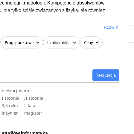
technologii, metrologii. Kompetencje absolwentów
nie tylko ściśle związanych z fizyka, ale również
Rozwiń
rzygotowanie w zakresie nauk fizycznych i dziedzin
rzygotowanie matematyczne. Studenci nabywają
Progi
punktowe
Limity
miejsc
Ceny
alizy danych, konstruowania modeli teoretycznych, jak
terowych oraz zaawansowanych technik
atów prac dyplomowych są ściśle powiązane z
Rekrutacja
nci uczestniczą w badaniach prowadzonych przez
ożliwość korzystania z infrastruktury badawczej
niestacjonarne
yki Stosowanej UŁ.
I stopnia
II stopnia
3,5 roku
2 lata
inżynier
magister
k studiów informatyka