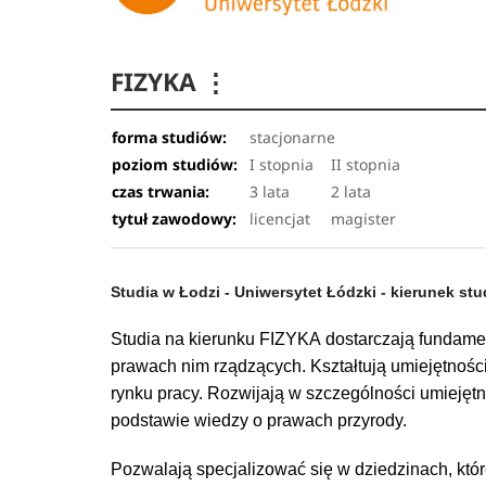
FIZYKA
⋮
forma studiów:
stacjonarne
poziom studiów:
I stopnia
II stopnia
czas trwania:
3 lata
2 lata
tytuł zawodowy:
licencjat
magister
Studia w Łodzi - Uniwersytet Łódzki - kierunek stu
Studia na kierunku FIZYKA dostarczają fundamen
prawach nim rządzących. Kształtują umiejętnoś
rynku pracy. Rozwijają w szczególności umiejęt
podstawie wiedzy o prawach przyrody.
Pozwalają specjalizować się w dziedzinach, kt