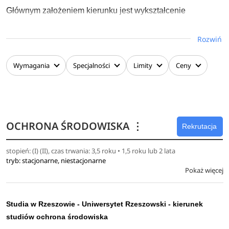
Głównym założeniem kierunku jest wykształcenie
specjalistów dla branży spożywczej i suplementów diety,
a także dla branży kosmetycznej, w tym szczególnie
Rozwiń
biokosmetyków.
Wymagania
Specjalności
Limity
Ceny
Program studiów pierwszego stopnia na kierunku menedżer
rozwoju produktu zawiera liczne odniesienia do praktyki
gospodarczej oraz badań naukowych w zakresie
kształtowania i zapewnienia jakości produktów. W czasie
studiów studenci nabywają kompetencje z zakresu wiedzy,
OCHRONA ŚRODOWISKA
⋮
Rekrutacja
umiejętności, w tym także inżynierskie oraz społeczne
niezbędne do projektowania, oceny jakości i zarządzania
stopień: (I) (II), czas trwania: 3,5 roku • 1,5 roku lub 2 lata
tryb: stacjonarne, niestacjonarne
produktem.
Pokaż więcej
Studia w Rzeszowie - Uniwersytet Rzeszowski - kierunek
studiów ochrona środowiska