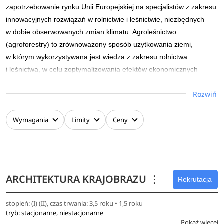
zapotrzebowanie rynku Unii Europejskiej na specjalistów z zakresu
innowacyjnych rozwiązań w rolnictwie i leśnictwie, niezbędnych
w dobie obserwowanych zmian klimatu. Agroleśnictwo
(agroforestry) to zrównoważony sposób użytkowania ziemi,
w którym wykorzystywana jest wiedza z zakresu rolnictwa
i leśnictwa, w celu zoptymalizowania efektów ekonomicznych
i ekologicznych produkcji żywności przy równoczesnej produkcji
Rozwiń
biomasy drzewnej.
Główne zalety produkcyjne systemów agroleśnych są
Wymagania
Limity
Ceny
związane z lepszym wykorzystaniem zasobów w skali
przestrzennej i czasowej, co jednocześnie może zwiększyć
korzyści środowiskowe poprzez zmniejszenie strat
składników pokarmowych z gruntów rolnych, zwiększenie
ARCHITEKTURA KRAJOBRAZU
⋮
sekwestracji węgla oraz zwiększenie różnorodności
Rekrutacja
biologicznej.
stopień: (I) (II), czas trwania: 3,5 roku • 1,5 roku
tryb: stacjonarne, niestacjonarne
Absolwent studiów I stopnia posiada wiedzę z zakresu:
Pokaż więcej