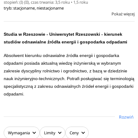
stopień: (I) (II), czas trwania: 3,5 roku • 1,5 roku
tryb: stacjonarne, niestacjonarne
Pokaż więcej
Studia w Rzeszowie - Uniwersytet Rzeszowski - kierunek
studiów odnawialne źródła energii i gospodarka odpadami
Absolwent kierunku odnawialne źródła energii i gospodarka
odpadami posiada aktualną wiedzę inżynierską w wybranym
zakresie dyscypliny rolnictwo i ogrodnictwo, z bazą w dziedzinie
nauk inżynieryjno-technicznych. Potrafi posługiwać się terminologią
specjalistyczną z zakresu odnawialnych źródeł energii i gospodarki
odpadami.
Posiada umiejętność obsługi sprzętu laboratoryjnego
i terenowego, interpretacji wyników badań i formułowania
Rozwiń
wniosków. Potrafi wykonać zadania inżynierskie
o charakterze projektowym, inwestycyjnym
Wymagania
Limity
Ceny