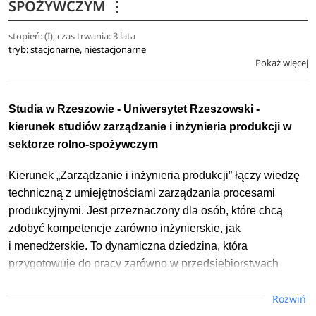
SPOŻYWCZYM
⋮
z doborem maszyn i urządzeń, ekonomiczną kalkulacją
oraz przeprowadzić ocenę efektywności podjętych działań.
stopień: (I), czas trwania: 3 lata
tryb: stacjonarne, niestacjonarne
Zna i rozumie zasady funkcjonowania rynku rolno-
Pokaż więcej
spożywczego oraz mechanizmy marketingowe związane
z obrotem żywności oraz żywieniem człowieka. Absolwent
zna zasady racjonalnego żywienia człowieka oraz związek
Studia w Rzeszowie - Uniwersytet Rzeszowski -
pomiędzy jakością i ilością spożywanej żywności a stanem
kierunek studiów zarządzanie i inżynieria produkcji w
zdrowia społeczeństwa.
sektorze rolno-spożywczym
Ma wiedzę na temat systemów zapewnienia jakości
Kierunek „Zarządzanie i inżynieria produkcji” łączy wiedzę
żywności oraz potrafi je wdrażać. Ponadto dysponuje
techniczną z umiejętnościami zarządzania procesami
umiejętnościami z zakresu posługiwania się technikami
produkcyjnymi. Jest przeznaczony dla osób, które chcą
komputerowymi w celu sterowania produkcją
zdobyć kompetencje zarówno inżynierskie, jak
i przedsiębiorstwem. Kompetencje społeczne, którymi
i menedżerskie. To dynamiczna dziedzina, która
legitymuje się absolwent sprawiają, że jest gotów do
przygotowuje do pracy zarówno w przedsiębiorstwach
poszerzania wiedzy, dostosowywania się do wymogów
przemysłowych, jak i w jednostkach doradczych czy
współczesnego rynku pracy, zakładania własnej
Rozwiń
badawczo-rozwojowych.
działalności gospodarczej lub współpracy