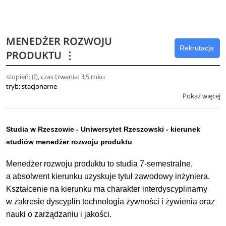
wysokiej jakości artykułów rolno-spożywczych podczas
realizowanych procesów logistycznych. Absolwent potrafi
dobrać i zastosować właściwe metody i narzędzia do
MENEDŻER ROZWOJU
rozwiązywania zadań badawczych i inżynierskich.
Rekrutacja
PRODUKTU
⋮
Posiada ponadto umiejętności posługiwania się językiem
stopień: (I), czas trwania: 3,5 roku
obcym na poziomie B2. Jest przygotowany do podjęcia
tryb: stacjonarne
pracy w przedsiębiorstwach związanych z logistyką
Pokaż więcej
i obrotem surowcami i produktami rolno-spożywczymi
i żywnością, a także do prowadzenia własnej działalności
gospodarczej. Absolwent jest przygotowany również do
Studia w Rzeszowie - Uniwersytet Rzeszowski - kierunek
podjęcia studiów drugiego stopnia.
studiów menedżer rozwoju produktu
Menedżer rozwoju produktu to studia 7-semestralne,
a absolwent kierunku uzyskuje tytuł zawodowy inżyniera.
Kształcenie na kierunku ma charakter interdyscyplinarny
w zakresie dyscyplin technologia żywności i żywienia oraz
nauki o zarządzaniu i jakości.