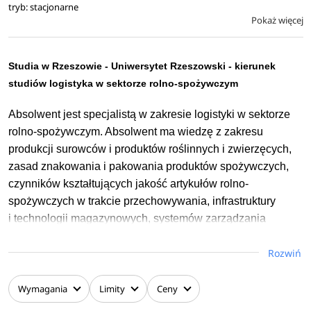
tryb: stacjonarne
i wprowadzenia do ekologii, po zaawansowane analizy
Pokaż więcej
danych, modelowanie matematyczne zjawisk
środowiskowych, zdalny monitoring środowiska
i komputerowe prognozowanie zmian oraz zasady
Studia w Rzeszowie - Uniwersytet Rzeszowski - kierunek
projektowania systemów wczesnego ostrzegania opartych
studiów logistyka w sektorze rolno-spożywczym
na inteligentnych systemach alarmowych.
Absolwent jest specjalistą w zakresie logistyki w sektorze
Studenci rozwijają umiejętności w zakresie przetwarzania
rolno-spożywczym. Absolwent ma wiedzę z zakresu
informacji przestrzennej, integrowania danych, tworzenia
produkcji surowców i produktów roślinnych i zwierzęcych,
mobilnych aplikacji środowiskowych, pracy z danymi
zasad znakowania i pakowania produktów spożywczych,
satelitarnymi oraz wykorzystywania sztucznej inteligencji.
czynników kształtujących jakość artykułów rolno-
spożywczych w trakcie przechowywania, infrastruktury
i technologii magazynowych, systemów zarządzania
w produkcji żywności, marketingu, logistyki surowców.
Rozwiń
Potrafi dobrać i zastosować właściwe metody, techniki,
narzędzia i technologie oraz systemy pakowania,
Wymagania
Limity
Ceny
przechowywania i transportu niezbędne dla zapewnienia