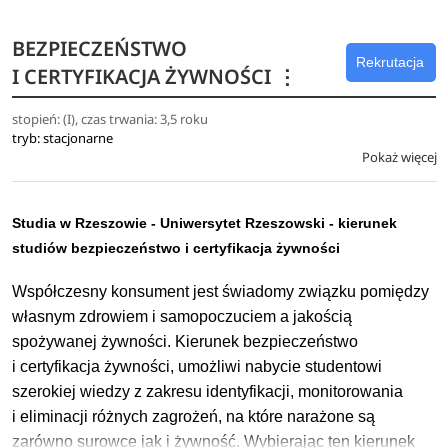
w dziedzinach nauk: rolniczych, inżynieryjno-technicznych
i sztuki.
BEZPIECZEŃSTWO
Rekrutacja
I CERTYFIKACJA ŻYWNOŚCI
⋮
stopień: (I), czas trwania: 3,5 roku
tryb: stacjonarne
Pokaż więcej
Studia w Rzeszowie - Uniwersytet Rzeszowski - kierunek
studiów bezpieczeństwo i certyfikacja żywności
Współczesny konsument jest świadomy związku pomiędzy
własnym zdrowiem i samopoczuciem a jakością
spożywanej żywności. Kierunek bezpieczeństwo
i certyfikacja żywności, umożliwi nabycie studentowi
szerokiej wiedzy z zakresu identyfikacji, monitorowania
i eliminacji różnych zagrożeń, na które narażone są
zarówno surowce jak i żywność. Wybierając ten kierunek