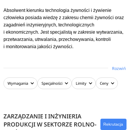
Absolwent kierunku technologia żywności i żywienie
człowieka posiada wiedzę z zakresu chemii żywności oraz
zagadnień inżynieryjnych, technologicznych
i ekonomicznych. Jest specjalistą w zakresie wytwarzania,
przetwarzania, utrwalania, przechowywania, kontroli
i monitorowania jakości żywności.
Dzięki temu absolwent jest przygotowany do pracy
w zakładach zajmujących się przetwórstwem, dystrybucją
Rozwiń
i przechowywaniem żywności oraz żywieniem człowieka,
ale także do podjęcia studiów drugiego stopnia w ramach
Wymagania
Specjalności
Limity
Ceny
tego kierunku. Ponadto potrafi wdrażać oraz sprawować
kontrolę nad procesem produkcji żywności, w oparciu
o wiedzę modyfikować istniejące procesy produkcji lub
proponować nowe, przyjazne dla środowiska naturalnego.
ZARZĄDZANIE I INŻYNIERIA
Znajomość zagadnień inżynieryjnych sprawia, że umie
PRODUKCJI W SEKTORZE ROLNO-
Rekrutacja
zaplanować oraz zorganizować produkcję, włącznie