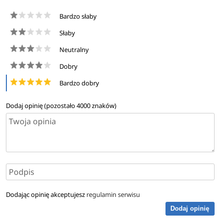
informatyczne oraz symulacje komputerowe.
Bardzo słaby
Nowoczesna infrastruktura
Słaby
Zajęcia odbywają się w laboratoriach wyposażonych
Neutralny
w sprzęt i oprogramowanie do analizy procesów
produkcyjnych. Współpraca z ekspertami z przemysłu
Dobry
i ośrodków badawczo-rozwojowych pozwala zdobyć
Bardzo dobry
aktualną wiedzę i praktyczne umiejętności.
Dodaj opinię (pozostało
4000
znaków)
Dodając opinię akceptujesz
regulamin serwisu
Dodaj opinię