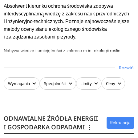
Absolwent kierunku ochrona środowiska zdobywa
interdyscyplinarną wiedzę z zakresu nauk przyrodniczych
i inżynieryjno-technicznych. Poznaje najnowocześniejsze
metody oceny stanu ekologicznego środowiska
i zarządzania zasobami przyrody.
Nabywa wiedzę i umiejętności z zakresu m.in. ekologii roślin
i zwierząt, ekologii krajobrazu, grafiki inżynierskiej, geograficznych
systemów informacyjnych (GIS), oceny stanu ekologicznego
Rozwiń
ekosystemów, ochrony przyrody, planowania przestrzennego,
podstaw geodezji, projektowania korytarzy ekologicznych, czy
Wymagania
Specjalności
Limity
Ceny
środowiskowych aspektów korzystania ze źródeł energii
odnawialnej.
ODNAWIALNE ŹRÓDŁA ENERGII
Rekrutacja
I GOSPODARKA ODPADAMI
⋮