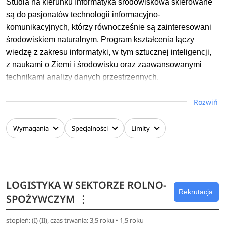
Studia na kierunku Informatyka środowiskowa skierowane
są do pasjonatów technologii informacyjno-
komunikacyjnych, którzy równocześnie są zainteresowani
środowiskiem naturalnym. Program kształcenia łączy
wiedzę z zakresu informatyki, w tym sztucznej inteligencji,
z naukami o Ziemi i środowisku oraz zaawansowanymi
technikami analizy danych przestrzennych.
Studenci uczą się pozyskiwać, przetwarzać i interpretować
Rozwiń
dane środowiskowe z czujników, dronów czy satelitów,
wykorzystując je do efektywnego zarządzania zasobami
Wymagania
Specjalności
Limity
środowiska. Zajęcia prowadzone są przez ekspertów
i odbywają się w pracowniach wyposażonych
w specjalistyczny sprzęt i profesjonalne oprogramowanie.
LOGISTYKA W SEKTORZE ROLNO-
Czego uczą się nasi studenci?
Rekrutacja
SPOŻYWCZYM
⋮
Program studiów umożliwia zdobycie praktycznych
kompetencji z wielu dziedzin – od podstaw informatyki
stopień: (I) (II), czas trwania: 3,5 roku • 1,5 roku