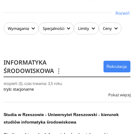
student nabędzie wiedzę na temat bezpieczeństwa
Rozwiń
żywności ekologicznej, regionalnej, tradycyjnej oraz
procesu jej certyfikacji.
Wymagania
Specjalności
Limity
Ceny
INFORMATYKA
Rekrutacja
ŚRODOWISKOWA
⋮
stopień: (I), czas trwania: 3,5 roku
tryb: stacjonarne
Pokaż więcej
Studia w Rzeszowie - Uniwersytet Rzeszowski - kierunek
studiów informatyka środowiskowa