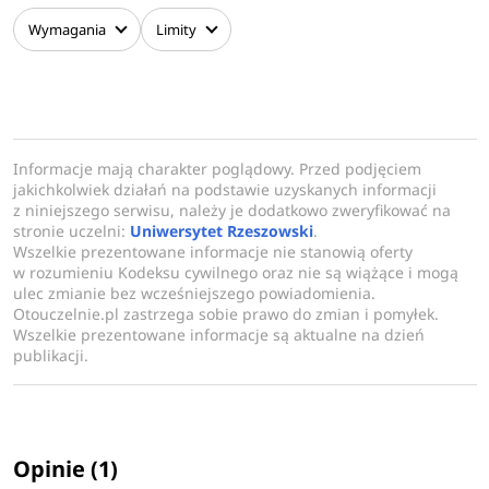
Dlaczego warto wybrać ten kierunek?
interdyscyplinarnej. Jest przygotowany do pracy na
Wymagania
Limity
stanowiskach inżynierskich i kierowniczych we wszystkich
Perspektywy zawodowe
gałęziach przemysłu spożywczego.
Branża produkcyjna i inżynieria procesów produkcyjnych
rozwijają się dynamicznie zarówno w Polsce, jak i na
świecie. Absolwent może pracować na stanowiskach
Informacje mają charakter poglądowy. Przed podjęciem
inżynierskich i kierowniczych w przedsiębiorstwach
jakichkolwiek działań na podstawie uzyskanych informacji
produkcyjnych, jednostkach projektowych i doradczych,
z niniejszego serwisu, należy je dodatkowo zweryfikować na
stronie uczelni:
Uniwersytet Rzeszowski
.
a także w instytucjach związanych z zarządzaniem
Wszelkie prezentowane informacje nie stanowią oferty
i inżynierią produkcji.
w rozumieniu Kodeksu cywilnego oraz nie są wiążące i mogą
ulec zmianie bez wcześniejszego powiadomienia.
Edukacja praktyczna
Otouczelnie.pl zastrzega sobie prawo do zmian i pomyłek.
Wszelkie prezentowane informacje są aktualne na dzień
Studia łączą teorię z praktyką: warsztaty, laboratoria,
publikacji.
projekty badawczo-rozwojowe i praktyki
w przedsiębiorstwach pozwolą zdobyć doświadczenie
niezbędne w pracy zawodowej. Studenci uczą się
projektować i optymalizować procesy produkcyjne,
Opinie (1)
zarządzać jakością i zasobami, stosować narzędzia