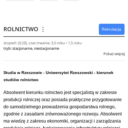
i eksploatacyjnym z zakresu pozyskiwania energii ze źródeł
odnawialnych oraz gospodarki odpadami. Wykazuje
znajomość języka obcego na poziomie B2 według ESOKJ.
ROLNICTWO
⋮
Rekrutacja
stopień: (I) (II), czas trwania: 3,5 roku • 1,5 roku
tryb: stacjonarne, niestacjonarne
Pokaż więcej
Studia w Rzeszowie - Uniwersytet Rzeszowski - kierunek
studiów rolnictwo
Absolwent kierunku rolnictwo jest specjalistą w zakresie
produkcji rolniczej oraz posiada praktyczne przygotowanie
do samodzielnego prowadzenia gospodarstwa rolnego,
zgodnie z zasadami zrównoważonego rozwoju. Absolwent
ma wiedzę z zakresu ekonomiki, organizacji i zarządzania