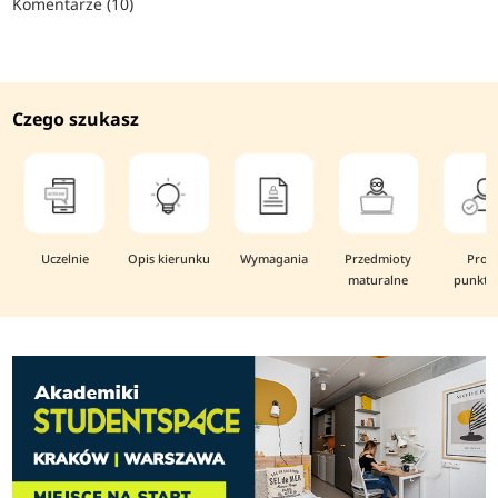
Komentarze (10)
Czego szukasz
Uczelnie
Opis kierunku
Wymagania
Przedmioty
Prog
maturalne
punkto