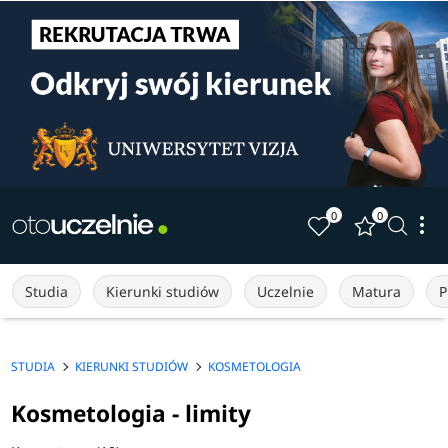
0
0
Studia
Kierunki studiów
Uczelnie
Matura
P
STUDIA
KIERUNKI STUDIÓW
KOSMETOLOGIA
Kosmetologia - limity