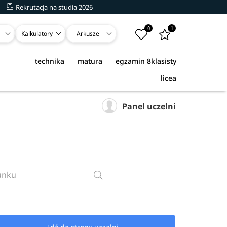
Rekrutacja na studia 2026
0
1
Kalkulatory
Arkusze
technika
matura
egzamin 8klasisty
licea
Panel uczelni