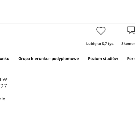
Lubię to
8,7 tys.
Skomen
runku
Grupa kierunku - podyplomowe
Poziom studiów
For
a w
027
nie