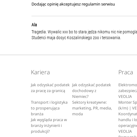
Dodając opinię akceptujesz
regulamin serwisu
Ala
Tragedia. Wywalic xxx bo to stara jędza nikomu nic nie pomogla 
Studenci maja dosyc Koszalinskiego zoo i tersowania.
Kariera
Praca
Jak odzyskać podatek
Jak odzyskać podatek
Elektromo
za pracę za granicą
dochodowy z
zabezpiec
Niemiec?
VEOLIA
Transport i logistyka
Sektory kreatywne:
Monter S
to prosperująca
marketing, PR, media,
(k/m) | V
branża
moda
Koordynat
Jak wygląda praca w
handlu i l
branży inżynierii i
operacyjne
produkcji?
VEOLIA