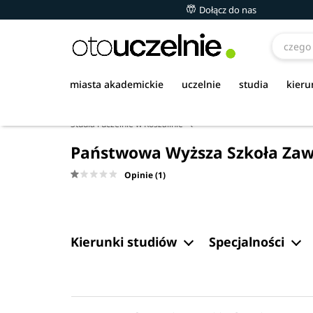
Dołącz do nas
miasta akademickie
uczelnie
studia
kieru
Studia i uczelnie w Koszalinie
Państwowa Wyższa Szkoła Zaw
Opinie (1)
Kierunki studiów
Specjalności