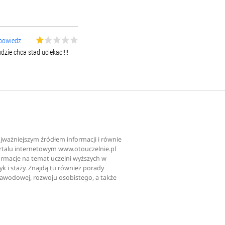
powiedz
dzie chca stad uciekac!!!!
najważniejszym źródłem informacji i równie
ortalu internetowym www.otouczelnie.pl
ormacje na temat uczelni wyższych w
tyk i staży. Znajdą tu również porady
zawodowej, rozwoju osobistego, a także