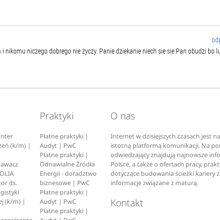
od
i nikomu niczego dobrego nie życzy. Panie dziekanie niech sie sie Pan obudzi bo lu
Praktyki
O nas
nter
Płatne praktyki |
Internet w dzisiejszych czasach jest 
zeń (k/m) |
Audyt | PwC
istotną platformą komunikacji. Na p
Płatne praktyki |
odwiedzający znajdują najnowsze inf
pawacz
Odnawialne Źródła
Polsce, a także o ofertach pracy, prak
EOLIA
Energii - doradztwo
dotyczące budowania ścieżki kariery 
or ds.
biznesowe | PwC
informacje związane z maturą.
ogistyki
Płatne praktyki |
Kontakt
j (k/m) |
Audyt | PwC
Płatne praktyki |