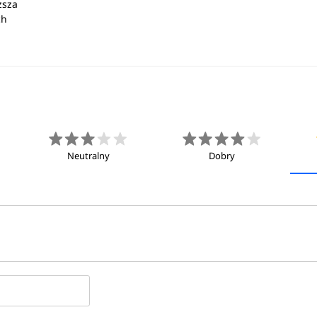
ższa
ch
Neutralny
Dobry