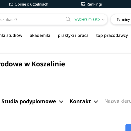
Opinie o uczelniach
Rankingi
wybierz miasto
Terminy
nki studiów
akademiki
praktyki i praca
top pracodawcy
odowa w Koszalinie
Studia podyplomowe
Kontakt