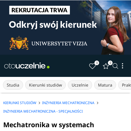
0
0
Studia
Kierunki studiów
Uczelnie
Matura
Prakt
KIERUNKI STUDIÓW
INŻYNIERIA MECHATRONICZNA
INŻYNIERIA MECHATRONICZNA - SPECJALNOŚCI
Mechatronika w systemach