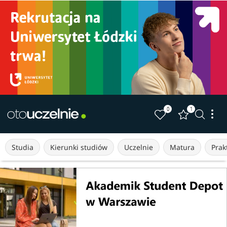
0
1
Studia
Kierunki studiów
Uczelnie
Matura
Prakt