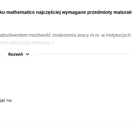
unku mathematics najczęściej wymagane przedmioty matural
absolwentom możliwość znalezienia pracy m.in. w instytucjach
bacz
pełen opis kierunku
>
Rozwiń
ąć na.