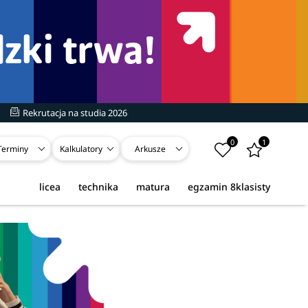
Rekrutacja na studia 2026
0
1
Terminy
Kalkulatory
Arkusze
licea
technika
matura
egzamin 8klasisty