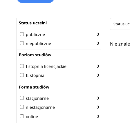
Status uczelni
Status uc
0
publiczne
0
niepubliczne
Nie znal
Poziom studiów
0
I stopnia licencjackie
0
II stopnia
Forma studiów
0
stacjonarne
0
niestacjonarne
0
online