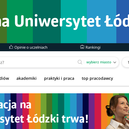
Opinie o uczelniach
Rankingi
wybierz miasto
udiów
akademiki
praktyki i praca
top pracodawcy