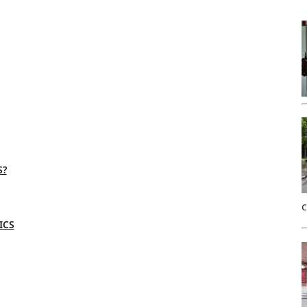
S?
ICS