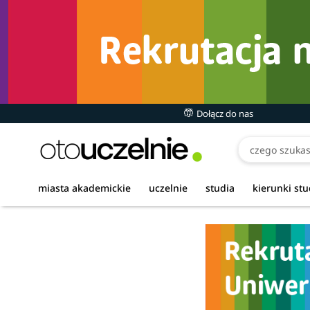
Dołącz do nas
miasta akademickie
uczelnie
studia
kierunki st