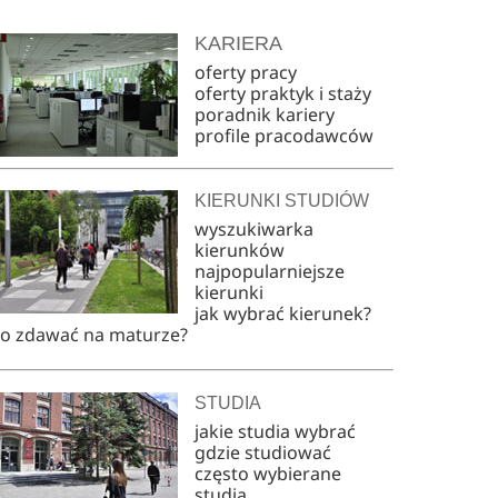
KARIERA
oferty pracy
oferty praktyk i staży
poradnik kariery
profile pracodawców
KIERUNKI STUDIÓW
wyszukiwarka
kierunków
najpopularniejsze
kierunki
jak wybrać kierunek?
co zdawać na maturze?
STUDIA
jakie studia wybrać
gdzie studiować
często wybierane
studia