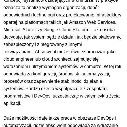
koncepcji systemów działających w chmurze. W praktyce
oznacza to analizę wymagań organizacji, dobór
odpowiednich technologii oraz projektowanie infrastruktury
opartej na platformach takich jak Amazon Web Services,
Microsoft Azure czy Google Cloud Platform. Taka osoba
decyduje, jak system będzie działał, jak będzie skalowany,
zabezpieczony i zintegrowany z innymi
rozwiązaniami.
Absolwent może również pracować jako
cloud engineer lub cloud architect, zajmując się
wdrażaniem i utrzymaniem systemów w chmurze. W tej roli
odpowiada za konfigurację środowisk, automatyzację
procesów oraz zapewnienie stabilności działania
systemów. Bardzo często współpracuje z zespołami
programistów i DevOps, uczestnicząc w całym cyklu życia
aplikacji.
Duże możliwości daje także praca w obszarze DevOps i
automatyzacji, gdzie absolwent odpowiada za wdrażanie