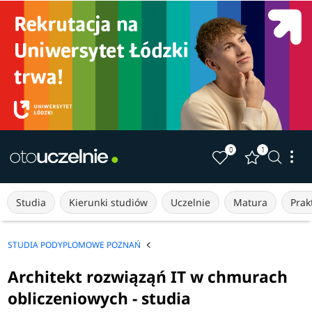
0
1
Studia
Kierunki studiów
Uczelnie
Matura
Prakt
STUDIA PODYPLOMOWE POZNAŃ
Architekt rozwiąząń IT w chmurach
obliczeniowych - studia