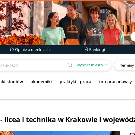
Opinie o uczelniach
Rankingi
wybierz miasto
Terminy
nki studiów
akademiki
praktyki i praca
top pracodawcy
 licea i technika w Krakowie i wojewó
C