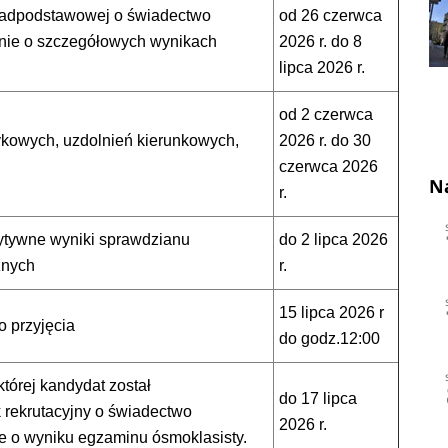
onadpodstawowej o świadectwo
od 26 czerwca
enie o szczegółowych wynikach
2026 r. do 8
lipca 2026 r.
od 2 czerwca
kowych, uzdolnień kierunkowych,
2026 r. do 30
czerwca 2026
N
r.
ozytywne wyniki sprawdzianu
do 2 lipca 2026
znych
r.
15 lipca 2026 r
o przyjęcia
do godz.12:00
której kandydat został
do 17 lipca
 rekrutacyjny o świadectwo
2026 r.
e o wyniku egzaminu ósmoklasisty.