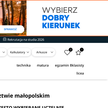
Rekrutacja na studia 2026
0
1
Kalkulatory
Arkusze
technika
matura
egzamin 8klasisty
licea
dztwie małopolskim
ZĘSTO WYBIERANE UCZELNIE