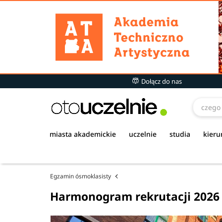
Dołącz do nas
miasta akademickie
uczelnie
studia
kieru
Egzamin ósmoklasisty
Harmonogram rekrutacji 2026 -