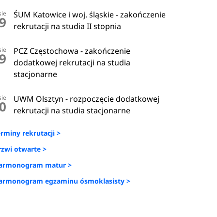
sie
ŚUM Katowice i woj. śląskie - zakończenie
9
rekrutacji na studia II stopnia
sie
PCZ Częstochowa - zakończenie
9
dodatkowej rekrutacji na studia
stacjonarne
sie
UWM Olsztyn - rozpoczęcie dodatkowej
0
rekrutacji na studia stacjonarne
erminy rekrutacji >
rzwi otwarte >
armonogram matur >
armonogram egzaminu ósmoklasisty >