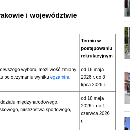
Krakowie i województwie
Termin w
postępowaniu
rekrutacyjnym
 pierwszego wyboru, możliwość zmiany
od 18 maja
ku po otrzymaniu wyniku
egzaminu
2026 r. do 8
lipca 2026 r.
od 18 maja
y oddziału międzynarodowego,
2026 r. do 1
skowego, mistrzostwa sportowego,
czerwca 2026
r.