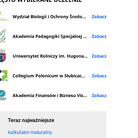
Wydział Biologii i Ochrony Środowiska UŁ
Akademia Pedagogiki Specjalnej im. Marii Grzegorzewskiej w Warszawie
Uniwersytet Rolniczy im. Hugona Kołłątaja w Krakowie
Collegium Polonicum w Słubicach UAM
Akademia Finansów i Biznesu Vistula w Warszawie
Teraz najważniejsze
kalkulator maturalny