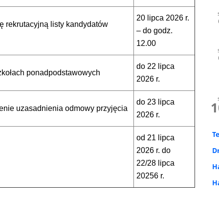
20 lipca 2026 r.
 rekrutacyjną listy kandydatów
– do godz.
12.00
do 22 lipca
w szkołach ponadpodstawowych
2026 r.
do 23 lipca
1
dzenie uzasadnienia odmowy przyjęcia
2026 r.
T
od 21 lipca
D
2026 r. do
22/28 lipca
H
20256 r.
H