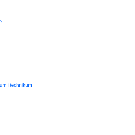
e
ceum i technikum