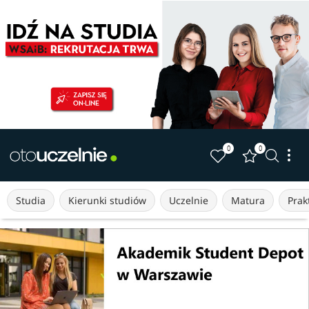
0
0
Studia
Kierunki studiów
Uczelnie
Matura
Prakt