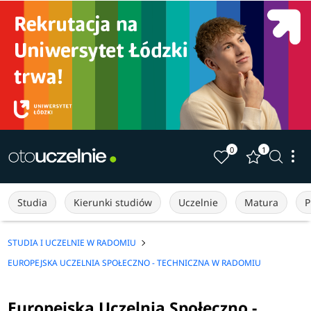
0
1
Studia
Kierunki studiów
Uczelnie
Matura
P
STUDIA I UCZELNIE W RADOMIU
EUROPEJSKA UCZELNIA SPOŁECZNO - TECHNICZNA W RADOMIU
Europejska Uczelnia Społeczno -