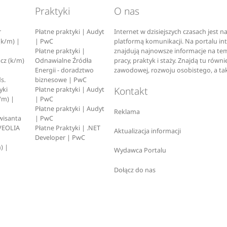
Praktyki
O nas
r
Płatne praktyki | Audyt
Internet w dzisiejszych czasach jest n
(k/m) |
| PwC
platformą komunikacji. Na portalu i
Płatne praktyki |
znajdują najnowsze informacje na tem
cz (k/m)
Odnawialne Źródła
pracy, praktyk i staży. Znajdą tu rów
Energii - doradztwo
zawodowej, rozwoju osobistego, a ta
s.
biznesowe | PwC
Kontakt
yki
Płatne praktyki | Audyt
/m) |
| PwC
Płatne praktyki | Audyt
Reklama
wisanta
| PwC
VEOLIA
Płatne Praktyki | .NET
Aktualizacja informacji
Developer | PwC
) |
Wydawca Portalu
Dołącz do nas