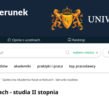
Opinie o uczelniach
Rankingi
wybierz miasto
udiów
akademiki
praktyki i praca
top pracodawcy
Społeczna Akademia Nauk w Kielcach - kierunki studiów
h - studia II stopnia