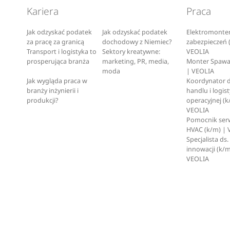
Kariera
Praca
Jak odzyskać podatek
Jak odzyskać podatek
Elektromonte
za pracę za granicą
dochodowy z Niemiec?
zabezpieczeń 
Transport i logistyka to
Sektory kreatywne:
VEOLIA
prosperująca branża
marketing, PR, media,
Monter Spawa
moda
| VEOLIA
Jak wygląda praca w
Koordynator d
branży inżynierii i
handlu i logist
produkcji?
operacyjnej (k
VEOLIA
Pomocnik ser
HVAC (k/m) | 
Specjalista ds.
innowacji (k/m
VEOLIA