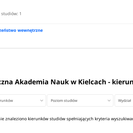
i studiów:
1
czeństwo wewnętrzne
czna Akademia Nauk w Kielcach - kieru
erunków
Poziom studiów
Wydział
nie znaleziono kierunków studiów spełniających kryteria wyszukiwa