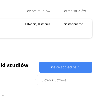
Poziom studiów
Forma studiów
I stopnia, II stopnia
niestacjonarne
nki studiów
kielce.spoleczna.pl
nia