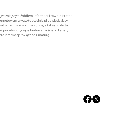
ajważniejszym źródłem informacji i równie istotną
nternetowym www.otouczelnie.pl odwiedzający
at uczelni wyższych w Polsce, a także o ofertach
nież porady dotyczące budowania ścieżki kariery
kże informacje związane z maturą.