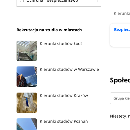
Ochrona i bezpieczeństwo
1
Kierunk
Bezpie
Rekrutacja na studia w miastach
Kierunki studiów Łódź
Kierunki studiów w Warszawie
Społe
Kierunki studiów Kraków
Grupa ki
Niestety, 
Kierunki studiów Poznań