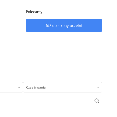
Polecamy
Idź do strony uczelni
Czas trwania