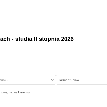
ch - studia II stopnia 2026
erunku
Forma studiów