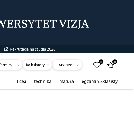
Rekrutacja na studia 2026
0
0
Terminy
Kalkulatory
Arkusze
licea
technika
matura
egzamin 8klasisty