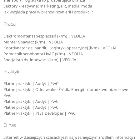
Transport i logistyka to prosperująca branża
Sektory kreatywne: marketing, PR, media, moda
Jak wygląda praca w branży inżynierii i produkcji?
Praca
Elektromonter zabezpieczeń (k/m) | VEOLIA
Monter Spawacz (k/m) | VEOLIA
Koordynator ds. handlu i logistyki operacyjnej (k/m) | VEOLIA
Pomocnik serwisanta HVAC (k/m) | VEOLIA
Specjalista ds. innowacji (k/m) | VEOLIA
Praktyki
Płatne praktyki | Audyt | PwC
Płatne praktyki | Odnawialne Źródła Energii - doradztwo biznesowe |
PwC
Płatne praktyki | Audyt | PwC
Płatne praktyki | Audyt | PwC
Płatne Praktyki | .NET Developer | PwC
O nas
Internet w dzisiejszych czasach jest najważniejszym źródłem informacji i