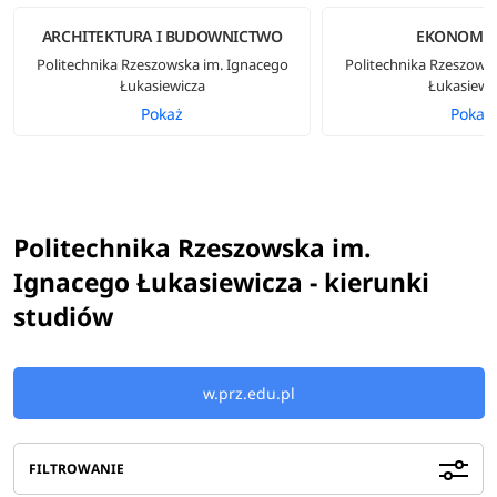
ARCHITEKTURA I BUDOWNICTWO
EKONOMIC
Politechnika Rzeszowska im. Ignacego
Politechnika Rzeszows
Łukasiewicza
Łukasiewi
Pokaż
Pokaż
Politechnika Rzeszowska im.
Ignacego Łukasiewicza - kierunki
studiów
w.prz.edu.pl
FILTROWANIE