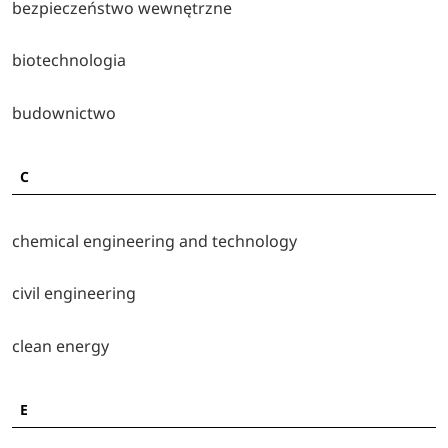
bezpieczeństwo wewnętrzne
Inżynieria wzornictwa przemysłowego - Wydział
Budowy Maszyn i Lotnictwa
biotechnologia
Logistyka - Wydział Zarządzania
Lotnictwo i kosmonautyka - Wydział Budowy Maszyn i
budownictwo
Lotnictwa
Matematyka - Wydział Matematyki i Fizyki Stosowanej
Mechanika i budowa maszyn - Wydział Budowy
C
Maszyn i Lotnictwa
Mechanika i budowa maszyn - Wydział Mechaniczno-
chemical engineering and technology
Technologiczny w Stalowej Woli
Mechatronika - Wydział Budowy Maszyn i Lotnictwa
Modern management - Wydział Zarządzania
civil engineering
Technologia chemiczna - Wydział Chemiczny
Technologie wodorowe - Wydział Chemiczny
clean energy
Transport -
Wydział Budownictwa, Inżynierii
Środowiska i Architektury
E
Zarządzanie - Wydział Zarządzania
Zarządzanie i inżynieria produkcji - Wydział Budowy