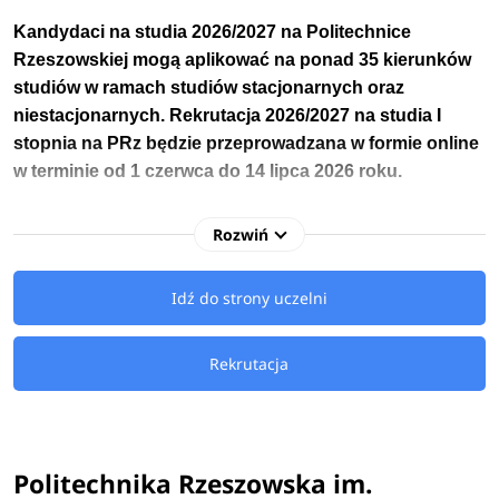
Kandydaci na studia 2026/2027 na
Politechnice
Rzeszowskiej
mogą aplikować na ponad 35 kierunków
studiów w ramach studiów stacjonarnych oraz
niestacjonarnych.
Rekrutacja 2026/2027 na studia I
stopnia
na PRz będzie przeprowadzana w formie online
w terminie
od
1 czerwca do 14 lipca 2026 roku.
Kandydaci na studia 2026/2027 na Politechnikę
Rozwiń
Rzeszowską mają do wyboru
kierunki
licencjackie,
inżynierskie
oraz magisterskie
związane
Idź do strony uczelni
m.in.: z lotnictwem i kosmonautyką, informatyką,
finansami i
rachunkowością
, zarządzaniem, mechaniką i budową
Rekrutacja
maszyn czy inżynierią wzornictwa przemysłowego.
W przypadku niewypełnienia limitów miejsc w terminie
podstawowym lub przedłużenia naboru z uwagi na
Politechnika Rzeszowska im.
niewystarczającą liczbę zgłoszonych kandydatów