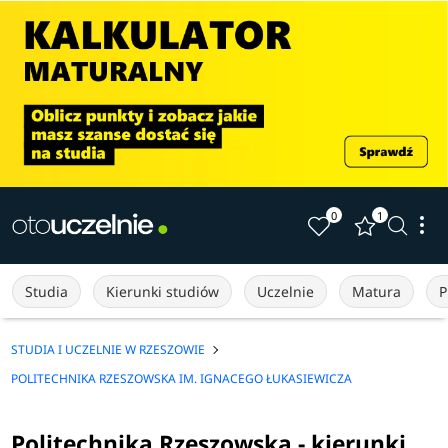
0
1
Studia
Kierunki studiów
Uczelnie
Matura
P
STUDIA I UCZELNIE W RZESZOWIE
POLITECHNIKA RZESZOWSKA IM. IGNACEGO ŁUKASIEWICZA
Politechnika Rzeszowska - kierunki