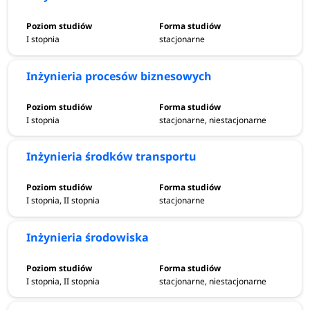
Politechnice Rzeszowskiej
Oferta dydaktyczna 2023/2024 Politechniki Rzeszowskiej
I stopnia
stacjonarne
powiększyła się o 7 nowych kierunków studiów. Na
kandydatów czekają:
chemical engineering and
Inżynieria procesów biznesowych
technology,
clean energy,
inżynieria
mechaniczna,
inżynieria procesów biznesowych,
inżynieria
I stopnia
stacjonarne, niestacjonarne
wzornictwa przemysłowego,
modern management
oraz
technologie wodorowe.
Inżynieria środków transportu
I stopnia, II stopnia
stacjonarne
Inżynieria środowiska
I stopnia, II stopnia
stacjonarne, niestacjonarne