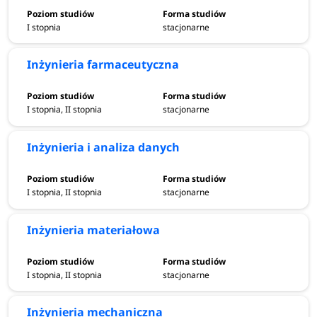
dodatkowych umiejętności praktycznych.
I stopnia
stacjonarne
Uczelnia posiada świetnie wykwalifikowaną kadrę
Inżynieria farmaceutyczna
pracowniczą oraz nowoczesne zaplecze naukowo-
badawcze wraz z bazą laboratoryjną.
I stopnia, II stopnia
stacjonarne
Inżynieria i analiza danych
Nowe kierunki studiów 2024/2025 na
Politechnice Rzeszowskiej
I stopnia, II stopnia
stacjonarne
Oferta dydaktyczna Politechniki Rzeszowskiej powiększyła
się o 1 nowy kierunek studiów. Na kandydatów
Inżynieria materiałowa
czeka:
inteligentne systemy i technologie produkcji.
I stopnia, II stopnia
stacjonarne
Nowe kierunki studiów 2023/2024 na
Inżynieria mechaniczna