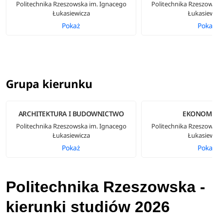
Politechnika Rzeszowska im. Ignacego
Politechnika Rzeszows
Łukasiewicza
Łukasiewi
Pokaż
Pokaż
Grupa kierunku
ARCHITEKTURA I BUDOWNICTWO
EKONOMIC
Politechnika Rzeszowska im. Ignacego
Politechnika Rzeszows
Łukasiewicza
Łukasiewi
Pokaż
Pokaż
Politechnika Rzeszowska -
kierunki studiów 2026