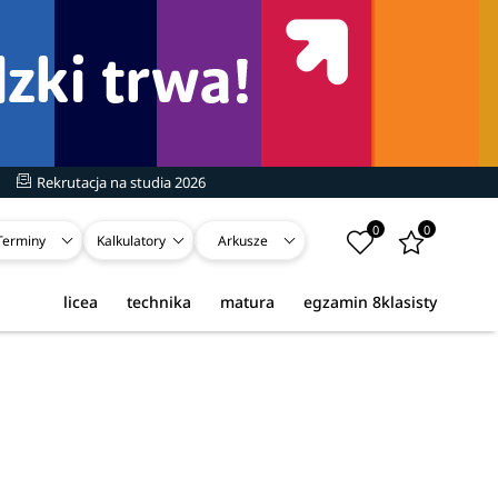
Rekrutacja na studia 2026
0
0
Terminy
Kalkulatory
Arkusze
licea
technika
matura
egzamin 8klasisty