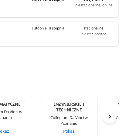
niestacjonarne, online
I stopnia, II stopnia
stacjonarne,
niestacjonarne
MATYCZNE
INŻYNIERSKIE I
MATEMAT
TECHNICZNE
STATYS
m Da Vinci w
znaniu
Collegium Da Vinci w
Collegium 
Poznaniu
Pozn
okaż
Pokaż
Pok