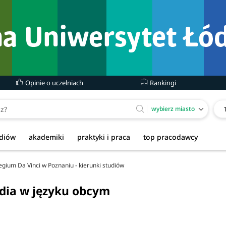
Opinie o uczelniach
Rankingi
wybierz miasto
udiów
akademiki
praktyki i praca
top pracodawcy
egium Da Vinci w Poznaniu - kierunki studiów
udia w języku obcym