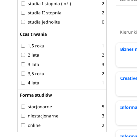
studia I stopnia (inż.)
2
studia II stopnia
2
studia jednolite
0
Kierunk
Czas trwania
1,5 roku
1
Biznes
2 lata
2
3 lata
3
3,5 roku
2
Creati
4 lata
1
Forma studiów
stacjonarne
5
Informa
niestacjonarne
3
online
2
Inform