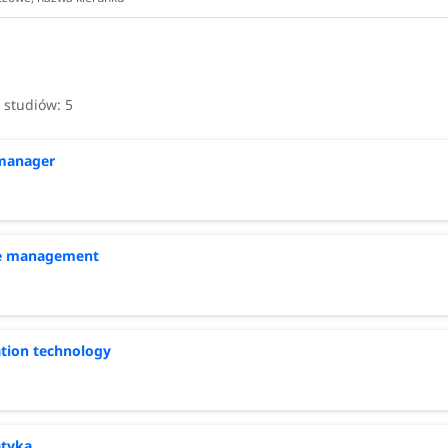
i studiów:
5
 manager
ve management
tion technology
atyka