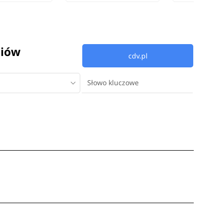
diów
cdv.pl