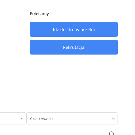
Polecamy
Idź do strony uczelni
Rekrutacja
Czas trwania