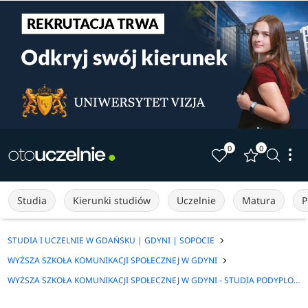
0
0
Studia
Kierunki studiów
Uczelnie
Matura
P
STUDIA I UCZELNIE W GDAŃSKU | GDYNI | SOPOCIE
WYŻSZA SZKOŁA KOMUNIKACJI SPOŁECZNEJ W GDYNI
WYŻSZA SZKOŁA KOMUNIKACJI SPOŁECZNEJ W GDYNI - STUDIA PODYPLOMOWE